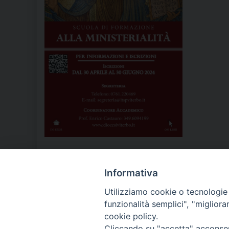
Informativa
LA NOSTRA DIOCESI
Utilizziamo cookie o tecnologie s
funzionalità semplici", "miglior
cookie policy.
IL VESCOVO MONS. ORAZIO
Cliccando su "accetta" acconsent