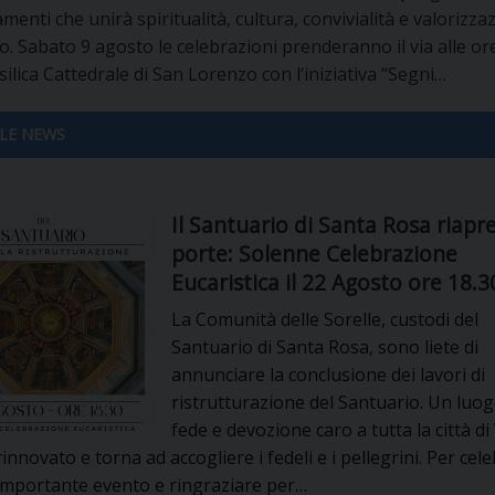
UFFICIO PER LA PASTORALE FAMILIARE
GIORNALINO MINISTRANTI
INDICAZIONI E DOCUMENTI PASTORALE FAMILIA
enti che unirà spiritualità, cultura, convivialità e valorizza
io. Sabato 9 agosto le celebrazioni prenderanno il via alle or
UFFICIO PER LA PASTORALE GIOVANILE
silica Cattedrale di San Lorenzo con l’iniziativa “Segni…
UFFICIO PER L’EDUCAZIONE E LA SCUOLA – PAS
LE NEWS
UFFICIO PER L’INSEGNAMENTO DELLA RELIGIONE 
Il Santuario di Santa Rosa riapre
UFFICIO PER LA PASTORALE DELLA SALUTE
INDICAZIONI E DOCUMENTI UFFICIO PASTORALE 
porte: Solenne Celebrazione
Eucaristica il 22 Agosto ore 18.3
UFFICIO PER LA PASTORALE DELLO SPORT E TEM
La Comunità delle Sorelle, custodi del
UFFICIO PER LA PASTORALE DEL TURISMO, FESTE
Santuario di Santa Rosa, sono liete di
annunciare la conclusione dei lavori di
UFFICIO PASTORALE CARCERARIA
ristrutturazione del Santuario. Un luog
fede e devozione caro a tutta la città di
UFFICIO SERVIZIO DIOCESANO PER LA TUTELA DE
rinnovato e torna ad accogliere i fedeli e i pellegrini. Per cel
importante evento e ringraziare per…