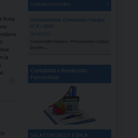
COMUNICATI STAMPA
ta Rosa
DiocesInforma: Comunicato Stampa
n° 6 – 2026
Anno
lendario
03/06/2026
Comunicato Stampa – Processione Corpus
ti
Domini
→
ative
n la
i
Contabilità e Rendiconto
al
Parrocchiale
sco
SALA CONGRESSI E SALA