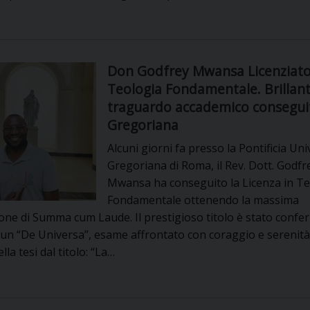
UFFICIO SERVIZIO DIOCESANO PER LA PASTORALE
UFFICIO SERVIZIO DIOCESANO PER LA FORMAZIO
Don Godfrey Mwansa Licenziato
UFFICIO PER LA PASTORALE DELLA LEGALITÀ, AN
Teologia Fondamentale. Brillan
traguardo accademico conseguit
UFFICIO DI PASTORALE SOCIALE, LAVORO E CUS
INDICAZIONI E DOCUMENTI UFFICIO PASTORALE 
Gregoriana
UFFICIO STAMPA E COMUNICAZIONI SOCIALI
Alcuni giorni fa presso la Pontificia Uni
Gregoriana di Roma, il Rev. Dott. Godfr
Mwansa ha conseguito la Licenza in Te
Fondamentale ottenendo la massima
one di Summa cum Laude. Il prestigioso titolo è stato confer
un “De Universa”, esame affrontato con coraggio e serenità,
lla tesi dal titolo: “La…