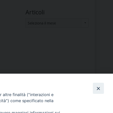
Articoli
Articoli
PHOTOGALLERY
altre finalità ("interazioni e
cità") come specificato nella
ORARI S. MESSE
 avere maggiori informazioni sui