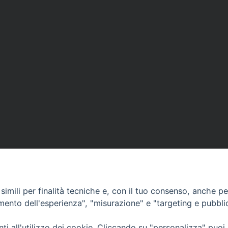
APPUNTAMENTI
imili per finalità tecniche e, con il tuo consenso, anche per 
amento dell'esperienza", "misurazione" e "targeting e pubbli
VIDEOGALLERY
i all'utilizzo dei cookie. Cliccando su "personalizza" puoi