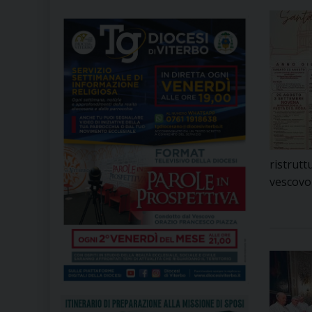
ristrutt
vescovo