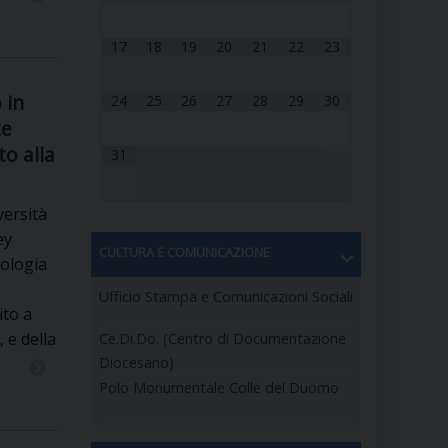
 DELLE FRAGILITÀ
17
18
19
20
21
22
23
NE ALL’IMPEGNO SOCIALE E POLITICO
 in
24
25
26
27
28
29
30
TIUSURA E PRESTITO SOCIALE
te
o alla
31
TODIA DEL CREATO
SOCIALE – POLICORO
versità
ey
CULTURA E COMUNICAZIONE
ologia
Ufficio Stampa e Comunicazioni Sociali
ito a
 e della
Ce.Di.Do. (Centro di Documentazione
Diocesano)
Polo Monumentale Colle del Duomo