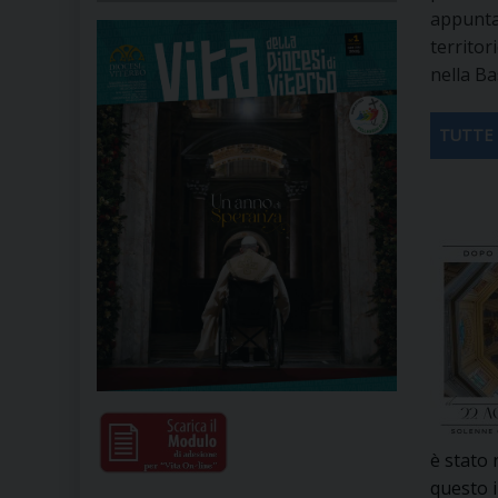
appuntam
territor
nella Ba
TUTTE 
è stato 
questo 