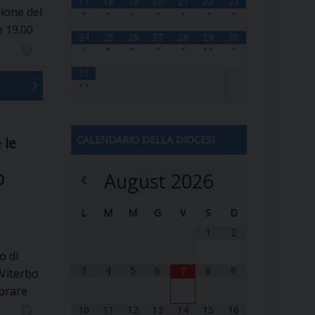
17
18
19
20
21
22
23
RE
zione del
•
•
•
•
•
•
•
e 19.00
24
25
26
27
28
29
30
•
•
•
•
•
•
•
•
31
TORALE DELLA CULTURA
•
•
CATTOLICA NELLE SCUOLE (IRC)
CALENDARIO DELLA DIOCESI
 le
DELLA SALUTE
August
2026
0
PO LIBERO
L
M
M
G
V
S
D
 E PELLEGRINAGGI
1
2
o di
3
4
5
6
8
9
7
 Viterbo
I MINORI E CENTRO DI ASCOLTO DIOCESANO PER LA TUTELA DEI MINORI
ebrare
10
11
12
13
14
15
16