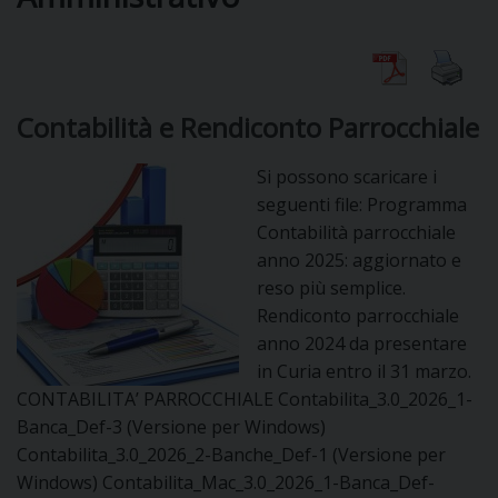
DIOCESI
Contabilità e Rendiconto Parrocchiale
CURIA
Si possono scaricare i
seguenti file: Programma
Contabilità parrocchiale
CLERO
anno 2025: aggiornato e
reso più semplice.
C
Rendiconto parrocchiale
PARROCCHIE
anno 2024 da presentare
C
in Curia entro il 31 marzo.
CONTABILITA’ PARROCCHIALE Contabilita_3.0_2026_1-
P
Banca_Def-3 (Versione per Windows)
CONTATTI
C
Contabilita_3.0_2026_2-Banche_Def-1 (Versione per
Windows) Contabilita_Mac_3.0_2026_1-Banca_Def-
C
P