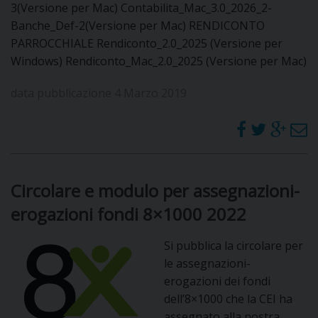
3(Versione per Mac) Contabilita_Mac_3.0_2026_2-
DOVE SIAMO
Banche_Def-2(Versione per Mac) RENDICONTO
E
I
PARROCCHIALE Rendiconto_2.0_2025 (Versione per
Windows) Rendiconto_Mac_2.0_2025 (Versione per Mac)
P
E
PRIVACY
data pubblicazione 4 Marzo 2019
D
COOKIE POLICY
C
P
P
Circolare e modulo per assegnazioni-
R
erogazioni fondi 8×1000 2022
D
Si pubblica la circolare per
le assegnazioni-
erogazioni dei fondi
F
dell’8×1000 che la CEI ha
assegnato alla nostra
P