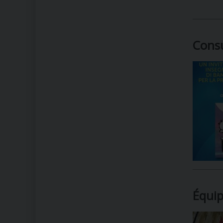
Consu
Équip