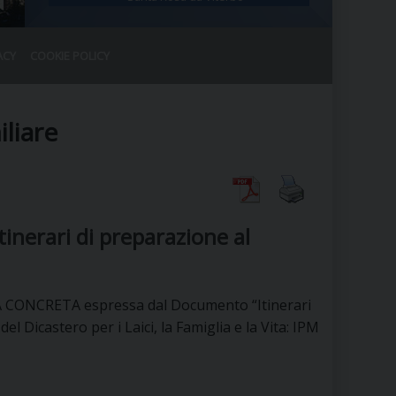
ACY
COOKIE POLICY
RALE
DEL CLERO
CO
liare
SANO)
RATIVO
IA
tinerari di preparazione al
A LE CHIESE
A CONCRETA espressa dal Documento “Itinerari
RELIGIOSO
SANO
l Dicastero per i Laici, la Famiglia e la Vita: IPM