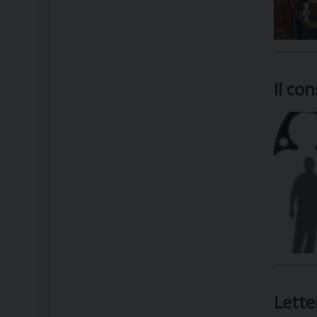
Il co
Lette