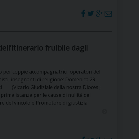
RE
TORALE DELLA CULTURA
l’itinerario fruibile dagli
CATTOLICA NELLE SCUOLE (IRC)
DELLA SALUTE
o per coppie accompagnatrici, operatori del
isti, insegnanti di religione: Domenica 29
PO LIBERO
i (Vicario Giudiziale della nostra Diocesi;
prima istanza per le cause di nullità del
 E PELLEGRINAGGI
re del vincolo e Promotore di giustizia
I MINORI E CENTRO DI ASCOLTO DIOCESANO PER LA TUTELA DEI MINORI