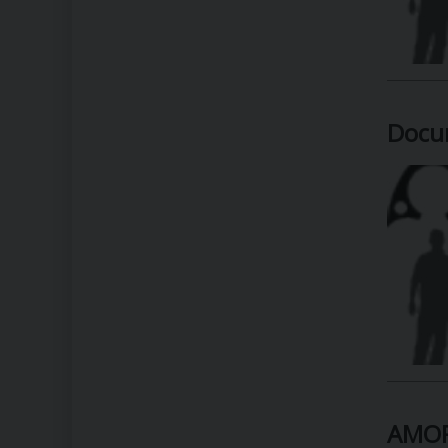
Docu
AMORI