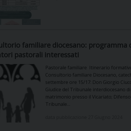
UFFICIO PER LA PASTORALE FAMILIARE
GIORNALINO MINISTRANTI
INDICAZIONI E DOCUMENTI PASTORALE FAMILIA
UFFICIO PER LA PASTORALE GIOVANILE
UFFICIO PER L’EDUCAZIONE E LA SCUOLA – PAS
ltorio familiare diocesano: programma del
UFFICIO PER L’INSEGNAMENTO DELLA RELIGIONE 
tori pastorali interessati
UFFICIO PER LA PASTORALE DELLA SALUTE
INDICAZIONI E DOCUMENTI UFFICIO PASTORALE 
Pastorale familiare Itinerario formativ
Consultorio familiare Diocesano, catech
UFFICIO PER LA PASTORALE DELLO SPORT E TEM
settembre ore 15/17: Don Giorgio Ciucc
Giudice del Tribunale interdiocesano di 
UFFICIO PER LA PASTORALE DEL TURISMO, FESTE
matrimonio presso il Vicariato; Difenso
Tribunale…
UFFICIO PASTORALE CARCERARIA
data pubblicazione 27 Giugno 2024
UFFICIO SERVIZIO DIOCESANO PER LA TUTELA DE