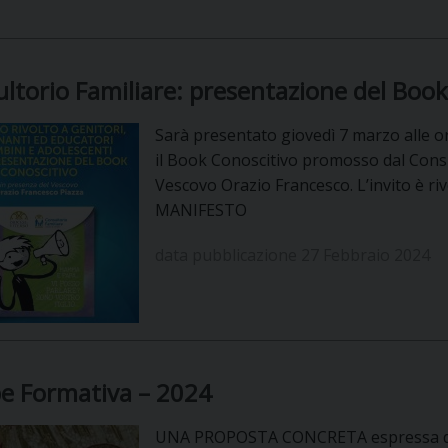
UFFICIO SERVIZIO DIOCESANO PER LA PASTORALE
UFFICIO SERVIZIO DIOCESANO PER LA FORMAZIO
ltorio Familiare: presentazione del Book
UFFICIO PER LA PASTORALE DELLA LEGALITÀ, AN
Sarà presentato giovedì 7 marzo alle ore
UFFICIO DI PASTORALE SOCIALE, LAVORO E CUS
INDICAZIONI E DOCUMENTI UFFICIO PASTORALE 
il Book Conoscitivo promosso dal Consu
Vescovo Orazio Francesco. L’invito è riv
UFFICIO STAMPA E COMUNICAZIONI SOCIALI
MANIFESTO
data pubblicazione 27 Febbraio 2024
e Formativa – 2024
UNA PROPOSTA CONCRETA espressa dal 