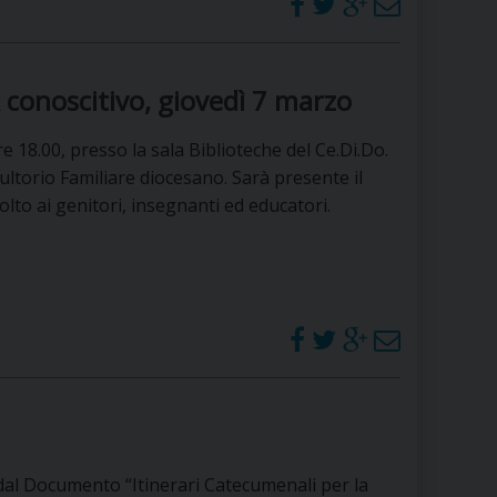
 DELLE FRAGILITÀ
NE ALL’IMPEGNO SOCIALE E POLITICO
 conoscitivo, giovedì 7 marzo
TIUSURA E PRESTITO SOCIALE
 18.00, presso la sala Biblioteche del Ce.Di.Do.
TODIA DEL CREATO
SOCIALE – POLICORO
ltorio Familiare diocesano. Sarà presente il
olto ai genitori, insegnanti ed educatori.
Documento “Itinerari Catecumenali per la