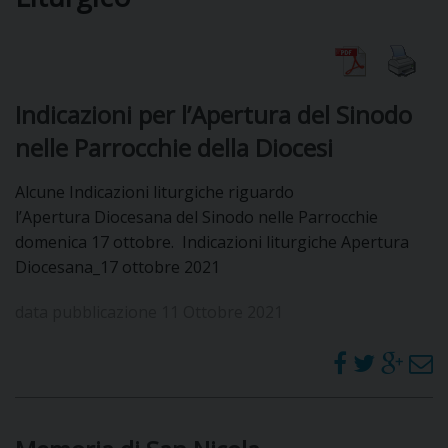
DIOCESI
Indicazioni per l’Apertura del Sinodo
CURIA
nelle Parrocchie della Diocesi
Alcune Indicazioni liturgiche riguardo
CLERO
l’Apertura Diocesana del Sinodo nelle Parrocchie
domenica 17 ottobre. Indicazioni liturgiche Apertura
C
Diocesana_17 ottobre 2021
PARROCCHIE
data pubblicazione 11 Ottobre 2021
C
P
CONTATTI
C
C
P