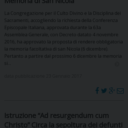
Memoria di San Nicola
DOVE SIAMO
E
La Congregazione per il Culto Divino e la Disciplina dei
I
Sacramenti, accogliendo la richiesta della Conferenza
Episcopale Italiana, approvata durante la 63a
P
E
PRIVACY
Assemblea Generale, con Decreto datato 4 novembre
2016, ha approvato la proposta di rendere obbligatoria
D
la memoria facoltativa di san Nicola (6 dicembre).
Pertanto a partire dal prossimo 6 dicembre la memoria
COOKIE POLICY
C
P
si…
P
data pubblicazione 23 Gennaio 2017
R
D
Istruzione “Ad resurgendum cum
F
Christo” Circa la sepoltura dei defunti
P