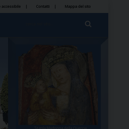
 accessibile
Contatti
Mappa del sito
Tegola Madonna della Quercia
Santa Rosa da Viterbo