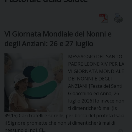
DIOCESI
VI Giornata Mondiale dei Nonni e
CURIA
degli Anziani: 26 e 27 luglio
MESSAGGIO DEL SANTO
CLERO
PADRE LEONE XIV PER LA
VI GIORNATA MONDIALE
C
DEI NONNI E DEGLI
ANZIANI [Festa dei Santi
PARROCCHIE
Gioacchino ed Anna, 26
C
luglio 2026] Io invece non
ti dimenticherò mai (Is
P
CONTATTI
49,15) Cari fratelli e sorelle, per bocca del profeta Isaia
C
il Signore promette che non si dimenticherà mai di
nessuno di noi. Ci…
C
P