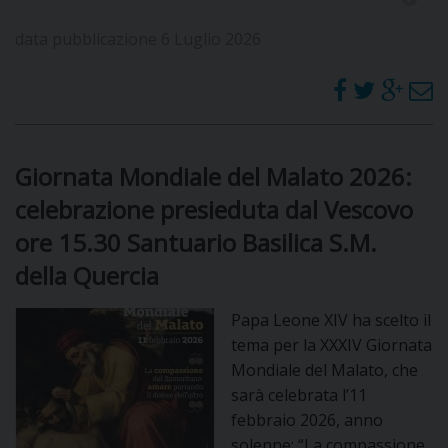
DOVE SIAMO
data pubblicazione 6 Luglio 2026
E
I
P
E
PRIVACY
D
Giornata Mondiale del Malato 2026:
COOKIE POLICY
C
celebrazione presieduta dal Vescovo
P
ore 15.30 Santuario Basilica S.M.
P
R
della Quercia
Papa Leone XIV ha scelto il
D
tema per la XXXIV Giornata
Mondiale del Malato, che
sarà celebrata l’11
F
febbraio 2026, anno
solenne: “La compassione
P