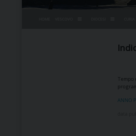
HOME
VESCOVO
DIOCESI
CURIA
BIOGRAFIA
STEMMA
OMELIE
AGENDA D
VESCOVADO
VESCOVI E
Indi
Tempo di
program
ANNO P
data pu