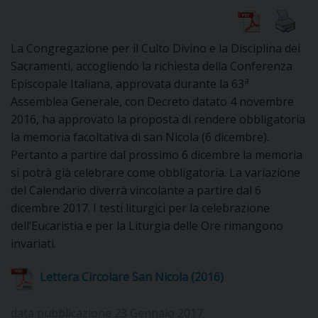
DIOCESI
La Congregazione per il Culto Divino e la Disciplina dei
Sacramenti, accogliendo la richiesta della Conferenza
a
Episcopale Italiana, approvata durante la 63
CURIA
Assemblea Generale, con Decreto datato 4 novembre
2016, ha approvato la proposta di rendere obbligatoria
la memoria facoltativa di san Nicola (6 dicembre).
CLERO
Pertanto a partire dal prossimo 6 dicembre la memoria
si potrà già celebrare come obbligatoria. La variazione
C
del Calendario diverrà vincolante a partire dal 6
dicembre 2017. I testi liturgici per la celebrazione
PARROCCHIE
dell’Eucaristia e per la Liturgia delle Ore rimangono
C
invariati.
P
CONTATTI
Lettera Circolare San Nicola (2016)
C
data pubblicazione 23 Gennaio 2017
C
P