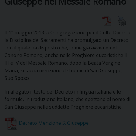
Giuseppe nel Messale Romano
DIOCESI
Il 1° maggio 2013 la Congregazione per il Culto Divino e
CURIA
la Disciplina dei Sacramenti ha promulgato un Decreto
con il quale ha disposto che, come già avviene nel
Canone Romano, anche nelle Preghiere eucaristiche II,
III e IV del Messale Romano, dopo la Beata Vergine
CLERO
Maria, si faccia menzione del nome di San Giuseppe,
Suo Sposo.
C
PARROCCHIE
In allegato il testo del Decreto in lingua italiana e le
formule, in traduzione italiana, che spettano al nome di
C
San Giuseppe nelle suddette Preghiere eucaristiche.
P
CONTATTI
C
Decreto Menzione S. Giuseppe
C
P