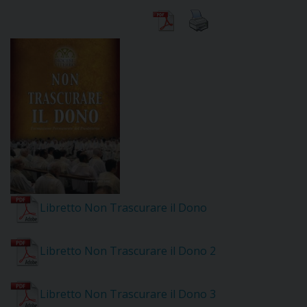
DIOCESI
CURIA
CLERO
C
PARROCCHIE
Libretto Non Trascurare il Dono
C
Libretto Non Trascurare il Dono 2
P
CONTATTI
C
Libretto Non Trascurare il Dono 3
C
P