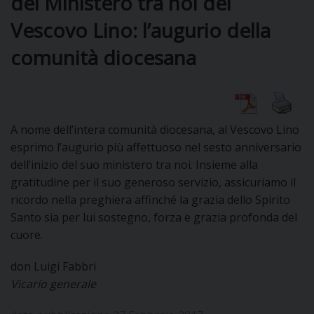
del Ministero tra noi del
Vescovo Lino: l’augurio della
DIOCESI
comunità diocesana
CURIA
A nome dell’intera comunità diocesana, al Vescovo Lino
esprimo l’augurio più affettuoso nel sesto anniversario
CLERO
dell’inizio del suo ministero tra noi. Insieme alla
gratitudine per il suo generoso servizio, assicuriamo il
C
ricordo nella preghiera affinché la grazia dello Spirito
PARROCCHIE
Santo sia per lui sostegno, forza e grazia profonda del
C
cuore.
P
don Luigi Fabbri
CONTATTI
C
Vicario generale
C
P