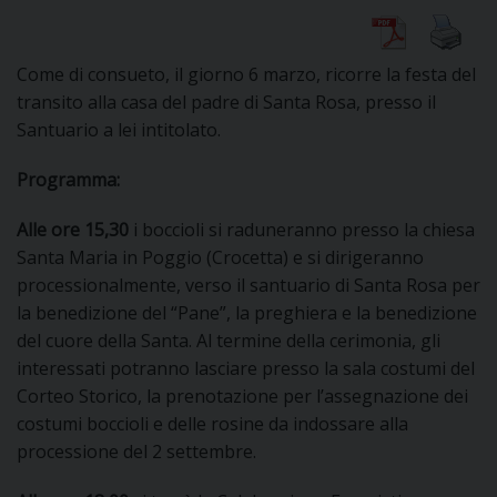
Come di consueto, il giorno 6 marzo, ricorre la festa del
CURIA
transito alla casa del padre di Santa Rosa, presso il
Santuario a lei intitolato.
Programma:
CLERO
Alle ore 15,30
i boccioli si raduneranno presso la chiesa
C
Santa Maria in Poggio (Crocetta) e si dirigeranno
processionalmente, verso il santuario di Santa Rosa per
PARROCCHIE
la benedizione del “Pane”, la preghiera e la benedizione
C
del cuore della Santa. Al termine della cerimonia, gli
interessati potranno lasciare presso la sala costumi del
P
CONTATTI
C
Corteo Storico, la prenotazione per l’assegnazione dei
costumi boccioli e delle rosine da indossare alla
C
P
processione del 2 settembre.
DOVE SIAMO
E