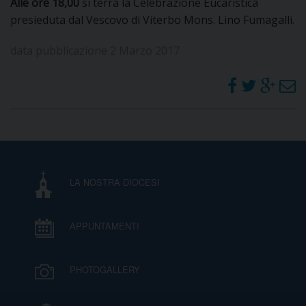
Alle ore 18,00
si terrà la Celebrazione Eucaristica
I
presieduta dal Vescovo di Viterbo Mons. Lino Fumagalli.
P
E
data pubblicazione 2 Marzo 2017
PRIVACY
D
COOKIE POLICY
C
P
P
R
LA NOSTRA DIOCESI
D
APPUNTAMENTI
F
PHOTOGALLERY
P