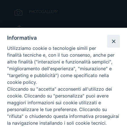
DOVE SIAMO
E
PHOTOGALLERY
I
IL VESCOVO MONS. ORAZIO FRANCESCO
P
E
PRIVACY
PIAZZA
Informativa
D
VIDEOGALLERY
Utilizziamo cookie o tecnologie simili per
finalità tecniche e, con il tuo consenso, anche per
COOKIE POLICY
C
altre finalità ("interazioni e funzionalità semplici",
P
ORARI S. MESSE
"miglioramento dell'esperienza", "misurazione" e
P
"targeting e pubblicità") come specificato nella
R
cookie policy.
MODULISTICA
Cliccando su "accetta" acconsenti all'utilizzo dei
D
cookie. Cliccando su "personalizza" puoi avere
PODCAST
maggiori informazioni sui cookie utilizzati e
personalizzare le tue preferenze. Cliccando su
F
"rifiuta" o chiudendo questa informativa proseguirai
la navigazione installando i soli cookie tecnici.
© 2026 Diocesi di Viterbo.
P
Preferenze Cookie