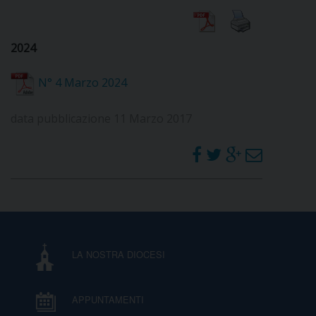
DIOCESI
2024
N° 4 Marzo 2024
CURIA
data pubblicazione 11 Marzo 2017
CLERO
C
PARROCCHIE
C
LA NOSTRA DIOCESI
P
CONTATTI
C
APPUNTAMENTI
C
P