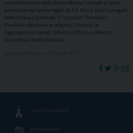
concelebrazione della Santa Messa Crismale e’ stata
DOVE SIAMO
presieduta ieri pomeriggio da S.E. Mons. Lino Fumagalli
E
nella Chiesa Cattedrale “S. Lorenzo”. Presenti i
I
Presbiteri diocesani e religiosi, i Diaconi, le
P
E
Aggregazioni Laicali, i Ministri istituiti e i Ministri
PRIVACY
straordinari dell’Eucarestia.
D
data pubblicazione 13 Aprile 2017
COOKIE POLICY
C
P
P
R
D
LA NOSTRA DIOCESI
F
APPUNTAMENTI
P