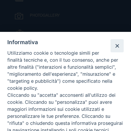
D
PHOTOGALLERY
C
IL VESCOVO MONS. ORAZIO FRANCESCO
PIAZZA
Informativa
VIDEOGALLERY
Utilizziamo cookie o tecnologie simili per
finalità tecniche e, con il tuo consenso, anche per
altre finalità ("interazioni e funzionalità semplici",
ORARI S. MESSE
"miglioramento dell'esperienza", "misurazione" e
"targeting e pubblicità") come specificato nella
cookie policy.
MODULISTICA
Cliccando su "accetta" acconsenti all'utilizzo dei
cookie. Cliccando su "personalizza" puoi avere
PODCAST
maggiori informazioni sui cookie utilizzati e
personalizzare le tue preferenze. Cliccando su
"rifiuta" o chiudendo questa informativa proseguirai
la navigazione installando i soli cookie tecnici.