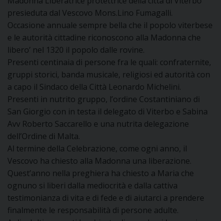
Madonna Liberatrice protettrice della città di Viterbo
presieduta dal Vescovo Mons.Lino Fumagalli.
DOVE SIAMO
E
Occasione annuale sempre bella che il popolo viterbese
I
e le autorità cittadine riconoscono alla Madonna che
libero’ nel 1320 il popolo dalle rovine.
P
E
PRIVACY
Presenti centinaia di persone fra le quali: confraternite,
gruppi storici, banda musicale, religiosi ed autorità con
D
a capo il Sindaco della Città Leonardo Michelini.
P
resenti in nutrito gruppo, l’ordine Costantiniano di
COOKIE POLICY
C
P
San Giorgio con in testa il delegato di Viterbo e Sabina
P
Avv Roberto Saccarello e una nutrita delegazione
R
dell’Ordine di Malta.
Al termine della Celebrazione, come ogni anno, il
Vescovo ha chiesto alla Madonna una liberazione.
D
Quest’anno nella preghiera ha chiesto a Maria che
ognuno si liberi dalla mediocrità e dalla cattiva
F
testimonianza di vita e di fede e di aiutarci a prendere
finalmente le responsabilità di persone adulte.
P