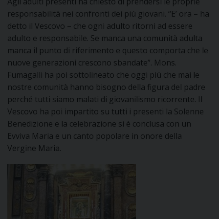
Agli adulti presenti ha chiesto di prendersi le proprie
responsabilità nei confronti dei più giovani. “E’ ora – ha
D
detto il Vescovo – che ogni adulto ritorni ad essere
adulto e responsabile. Se manca una comunità adulta
C
manca il punto di riferimento e questo comporta che le
nuove generazioni crescono sbandate”. Mons.
Fumagalli ha poi sottolineato che oggi più che mai le
nostre comunità hanno bisogno della figura del padre
perché tutti siamo malati di giovanilismo ricorrente. Il
Vescovo ha poi impartito su tutti i presenti la Solenne
Benedizione e la celebrazione si è conclusa con un
Evviva Maria e un canto popolare in onore della
Vergine Maria.