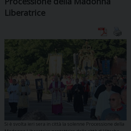
Processione della Madonna
Liberatrice
DIOCESI
CURIA
CLERO
C
PARROCCHIE
C
P
CONTATTI
C
Si è svolta ieri sera in città la solenne Processione della
C
P