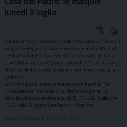
Casa del Padre: le esequie
lunedì 3 luglio
DIOCESI
CURIA
Comunichiamo la scomparsa di Padre Giovanni Boggio
insigne teologo/biblista e docente emerito dell’istituto
Teologico San Pietro di Viterbo. Professore di molti
CLERO
studenti (ora sacerdoti) non solo della diocesi ma anche
di diocesi limitrofe che mandano seminaristi a studiare
C
a Viterbo.
La scomparsa e’ stata comunicata stamani dai Padri
PARROCCHIE
Giuseppini del Murialdo di cui lui faceva parte. Le
C
esequie saranno celebrate LUNEDÌ 3 LUGLIO alle ore
10.00 nella Chiesa di San Pietro in Vit
erbo.
P
CONTATTI
C
data pubblicazione 30 Giugno 2017
C
P