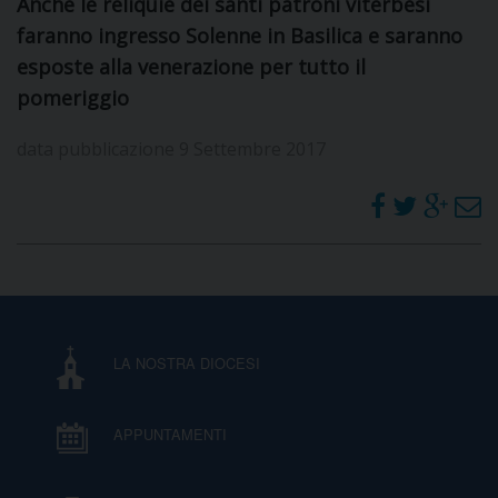
Anche le reliquie dei santi patroni viterbesi
DOVE SIAMO
faranno ingresso Solenne in Basilica e saranno
E
esposte alla venerazione per tutto il
I
pomeriggio
P
E
PRIVACY
data pubblicazione 9 Settembre 2017
D
COOKIE POLICY
C
P
P
R
LA NOSTRA DIOCESI
D
APPUNTAMENTI
F
P