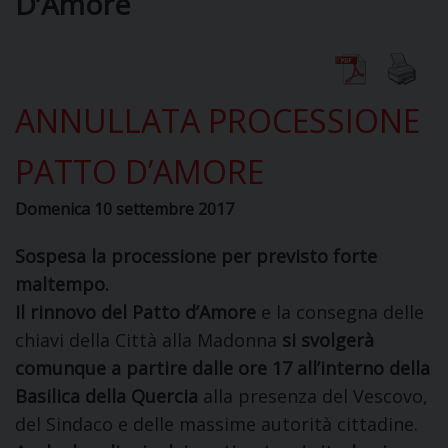
D’Amore
DIOCESI
ANNULLATA PROCESSIONE
CURIA
PATTO D’AMORE
Domenica 10 settembre 2017
CLERO
Sospesa la processione per previsto forte
C
maltempo.
PARROCCHIE
Il rinnovo del Patto d’Amore
e la consegna delle
C
chiavi della Città alla Madonna
si svolgerà
comunque a partire dalle ore 17 all’interno della
P
CONTATTI
C
Basilica della Quercia
alla presenza del Vescovo,
del Sindaco e delle massime autorità cittadine.
C
P