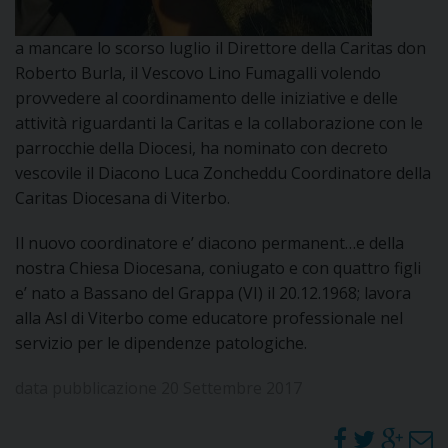
DOVE SIAMO
E
a mancare lo scorso luglio il Direttore della Caritas don
I
Roberto Burla, il Vescovo Lino Fumagalli volendo
provvedere al coordinamento delle iniziative e delle
P
E
PRIVACY
attività riguardanti la Caritas e la collaborazione con le
parrocchie della Diocesi, ha nominato con decreto
D
vescovile il Diacono Luca Zoncheddu Coordinatore della
Caritas Diocesana di Viterbo.
COOKIE POLICY
C
P
Il nuovo coordinatore e’ diacono permanent
…
e della
P
nostra Chiesa Diocesana, coniugato e con quattro figli
R
e’ nato a Bassano del Grappa (VI) il 20.12.1968; lavora
alla Asl di Viterbo come educatore professionale nel
D
servizio per le dipendenze patologiche.
data pubblicazione 20 Settembre 2017
F
P