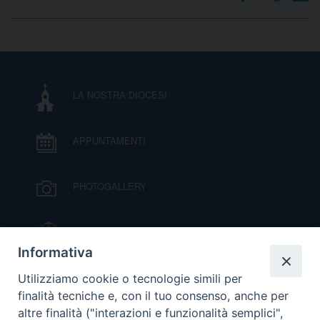
D
C
LA NOSTRA DIOCESI
APPUNTAMENTI
PHOTOGALLERY
IL VESCOVO MONS. ORAZIO FRANCESCO
PIAZZA
Informativa
VIDEOGALLERY
Utilizziamo cookie o tecnologie simili per
finalità tecniche e, con il tuo consenso, anche per
altre finalità ("interazioni e funzionalità semplici",