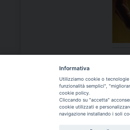
Informativa
LA NOSTRA DIOCESI
Utilizziamo cookie o tecnologie s
funzionalità semplici", "miglior
cookie policy.
IL VESCOVO MONS. ORAZIO
Cliccando su "accetta" acconsent
FRANCESCO PIAZZA
cookie utilizzati e personalizza
navigazione installando i soli co
MODULISTICA