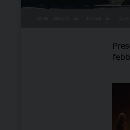
HOME
VESCOVO
DIOCESI
CURIA
BIOGRAFIA
STEMMA
OMELIE
AGENDA D
VESCOVADO
VESCOVI E
Pres
febb