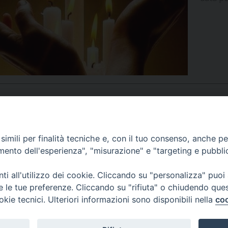
UFFICIO PER LA PASTORALE FAMILIARE
GIORNALINO MINISTRANTI
INDICAZIONI E DOCUMENTI PASTORALE FAMILIA
UFFICIO PER LA PASTORALE GIOVANILE
UFFICIO PER L’EDUCAZIONE E LA SCUOLA – PAS
UFFICIO PER L’INSEGNAMENTO DELLA RELIGIONE 
UFFICIO PER LA PASTORALE DELLA SALUTE
INDICAZIONI E DOCUMENTI UFFICIO PASTORALE 
UFFICIO PER LA PASTORALE DELLO SPORT E TEM
APPUNTAMENTI
imili per finalità tecniche e, con il tuo consenso, anche per 
amento dell'esperienza", "misurazione" e "targeting e pubbli
UFFICIO PER LA PASTORALE DEL TURISMO, FESTE
VIDEOGALLERY
i all'utilizzo dei cookie. Cliccando su "personalizza" puoi
UFFICIO PASTORALE CARCERARIA
re le tue preferenze. Cliccando su "rifiuta" o chiudendo que
okie tecnici. Ulteriori informazioni sono disponibili nella
coo
PODCAST
UFFICIO SERVIZIO DIOCESANO PER LA TUTELA DE