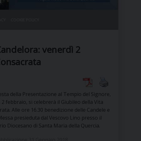
ACY
COOKIE POLICY
RALE
DEL CLERO
CO
Candelora: venerdì 2
SANO)
RATIVO
Consacrata
IA
esta della Presentazione al Tempio del Signore,
A LE CHIESE
 2 febbraio, si celebrerà il Giubileo della Vita
ata. Alle ore 16.30 benedizione delle Candele e
RELIGIOSO
SANO
essa presieduta dal Vescovo Lino presso il
io Diocesano di Santa Maria della Quercia.
ubblicazione 31 Gennaio 2018