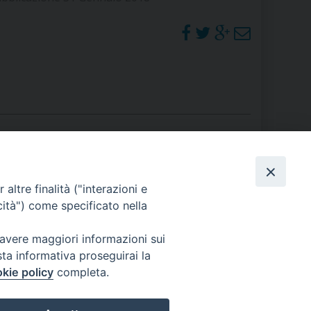
RE
TORALE DELLA CULTURA
CATTOLICA NELLE SCUOLE (IRC)
DELLA SALUTE
PO LIBERO
PHOTOGALLERY
altre finalità ("interazioni e
cità") come specificato nella
 E PELLEGRINAGGI
ORARI S. MESSE
 avere maggiori informazioni sui
sta informativa proseguirai la
kie policy
completa.
I MINORI E CENTRO DI ASCOLTO DIOCESANO PER LA TUTELA DEI MINORI