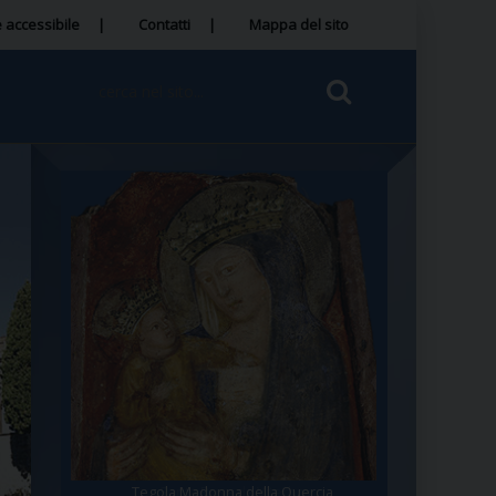
 accessibile
Contatti
Mappa del sito
Tegola Madonna della Quercia
Santa Rosa da Viterbo