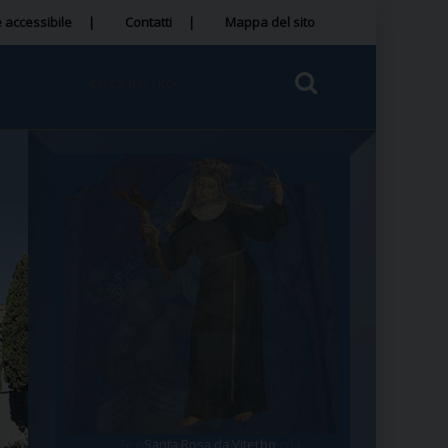
 accessibile
Contatti
Mappa del sito
Tegola Madonna della Quercia
Santa Rosa da Viterbo