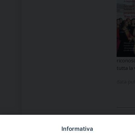
riconosc
tutta la
data pu
Informativa