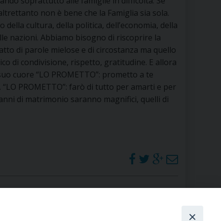
do soprattutto alle famiglie in difficoltà. Se
RE
ltrettanto non è bene che la Famiglia sia sola.
 della cultura, della politica, dell’economia, della
elle nazioni. Abbiamo bisogno di riscoprire la
atto di parole mielose e di circostanza ma quello
TORALE DELLA CULTURA
o di condivisione, rispetto, gratitudine. E allora
 suo cuore “LO PROMETTO”: prometto a te
CATTOLICA NELLE SCUOLE (IRC)
e. “LO PROMETTO”: farò di tutto per amarti e per
 anni di matrimonio saranno magnifici, quelli di
DELLA SALUTE
PO LIBERO
 E PELLEGRINAGGI
I MINORI E CENTRO DI ASCOLTO DIOCESANO PER LA TUTELA DEI MINORI