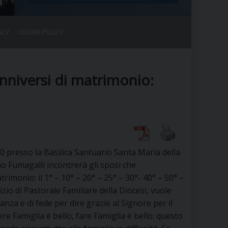
ACY
COOKIE POLICY
RALE
DEL CLERO
CO
nniversi di matrimonio:
SANO)
RATIVO
IA
 presso la Basilica Santuario Santa Maria della
A LE CHIESE
no Fumagalli incontrerà gli sposi che
rimonio: il 1° – 10° – 20° – 25° – 30°- 40° – 50° –
RELIGIOSO
SANO
zio di Pastorale Familiare della Diocesi, vuole
za e di fede per dire grazie al Signore per il
e Famiglia è bello, fare Famiglia è bello: questo