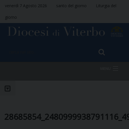
venerdì 7 Agosto 2026
santo del giorno
Liturgia del
giorno
MENU
HOME
VESCOVO
28685854_2480999938791116_4