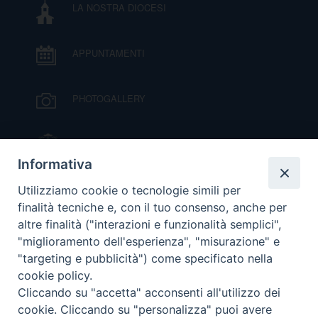
LA NOSTRA DIOCESI
DOVE SIAMO
E
I
APPUNTAMENTI
P
E
PRIVACY
PHOTOGALLERY
D
COOKIE POLICY
C
IL VESCOVO MONS. ORAZIO FRANCESCO
P
PIAZZA
Informativa
P
VIDEOGALLERY
R
Utilizziamo cookie o tecnologie simili per
finalità tecniche e, con il tuo consenso, anche per
altre finalità ("interazioni e funzionalità semplici",
ORARI S. MESSE
D
"miglioramento dell'esperienza", "misurazione" e
"targeting e pubblicità") come specificato nella
cookie policy.
MODULISTICA
F
Cliccando su "accetta" acconsenti all'utilizzo dei
cookie. Cliccando su "personalizza" puoi avere
P