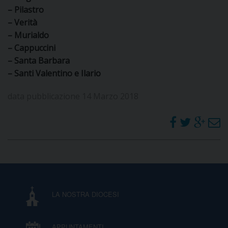
D
– Pilastro
– Verità
C
– Murialdo
– Cappuccini
– Santa Barbara
– Santi Valentino e Ilario
data pubblicazione 14 Marzo 2018
LA NOSTRA DIOCESI
APPUNTAMENTI