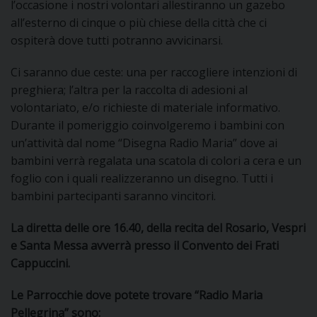
l’occasione i nostri volontari allestiranno un gazebo
I
all’esterno di cinque o più chiese della città che ci
ospiterà dove tutti potranno avvicinarsi.
P
E
PRIVACY
Ci saranno due ceste: una per raccogliere intenzioni di
D
preghiera; l’altra per la raccolta di adesioni al
volontariato, e/o richieste di materiale informativo.
COOKIE POLICY
C
Durante il pomeriggio coinvolgeremo i bambini con
P
un’attività dal nome “Disegna Radio Maria” dove ai
P
bambini verrà regalata una scatola di colori a cera e un
R
foglio con i quali realizzeranno un disegno. Tutti i
bambini partecipanti saranno vincitori.
D
La diretta delle ore 16.40, della recita del Rosario, Vespri
e Santa Messa avverrà presso il Convento dei Frati
F
Cappuccini.
P
Le Parrocchie dove potete trovare “Radio Maria
Pellegrina” sono: