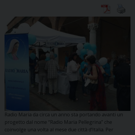
CURIA
CLERO
C
PARROCCHIE
C
P
CONTATTI
C
Radio Maria da circa un anno sta portando avanti un
C
P
progetto dal nome “Radio Maria Pellegrina” che
coinvolge una volta al mese due città d’Italia. Per
DOVE SIAMO
E