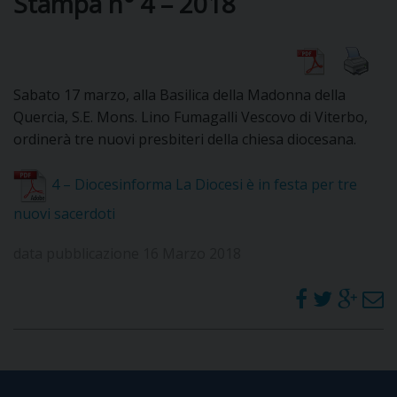
Stampa n° 4 – 2018
DIOCESI
Sabato 17 marzo, alla Basilica della Madonna della
CURIA
Quercia, S.E. Mons. Lino Fumagalli Vescovo di Viterbo,
ordinerà tre nuovi presbiteri della chiesa diocesana.
4 – Diocesinforma La Diocesi è in festa per tre
CLERO
nuovi sacerdoti
C
data pubblicazione 16 Marzo 2018
PARROCCHIE
C
P
CONTATTI
C
C
P