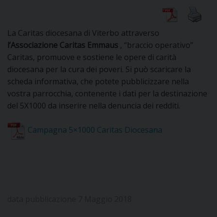
DIOCESI
La Caritas diocesana di Viterbo attraverso
l’Associazione Caritas Emmaus
, “braccio operativo”
Caritas, promuove e sostiene le opere di carità
CURIA
diocesana per la cura dei poveri. Si può scaricare la
scheda informativa, che potete pubblicizzare nella
vostra parrocchia, contenente i dati per la destinazione
CLERO
del 5X1000 da inserire nella denuncia dei redditi.
C
Campagna 5×1000 Caritas Diocesana
PARROCCHIE
C
P
CONTATTI
C
data pubblicazione 7 Maggio 2018
C
P