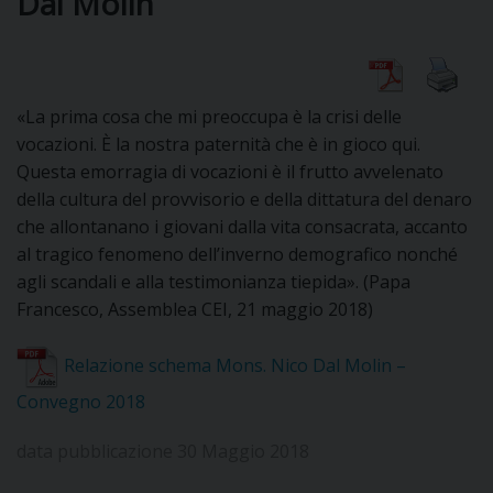
Dal Molin
CURIA
«La prima cosa che mi preoccupa è la crisi delle
vocazioni. È la nostra paternità che è in gioco qui.
Questa emorragia di vocazioni è il frutto avvelenato
CLERO
della cultura del provvisorio e della dittatura del denaro
che allontanano i giovani dalla vita consacrata, accanto
C
al tragico fenomeno dell’inverno demografico nonché
agli scandali e alla testimonianza tiepida». (Papa
PARROCCHIE
Francesco, Assemblea CEI, 21 maggio 2018)
C
Relazione schema Mons. Nico Dal Molin –
P
CONTATTI
C
Convegno 2018
C
P
data pubblicazione 30 Maggio 2018
DOVE SIAMO
E