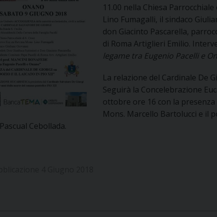
11.00 nella Chiesa Parrocchiale d
UFFICIO PER LA PASTORALE FAMILIARE
GIORNALINO MINISTRANTI
INDICAZIONI E DOCUMENTI PASTORALE FAMILIA
Lino Fumagalli, il sindaco Giulia
don Giacinto Pascarella, parroco
UFFICIO PER LA PASTORALE GIOVANILE
di Roma Artiglieri Emilio. Inter
UFFICIO PER L’EDUCAZIONE E LA SCUOLA – PAS
legame tra Eugenio Pacelli e O
La relazione del Cardinale De Gi
UFFICIO PER L’INSEGNAMENTO DELLA RELIGIONE 
Seguirà la Concelebrazione Euc
ottobre ore 16 con la presenza 
UFFICIO PER LA PASTORALE DELLA SALUTE
INDICAZIONI E DOCUMENTI UFFICIO PASTORALE 
Mons. Marcello Bartolucci e il po
Pascual Cebollada.
UFFICIO PER LA PASTORALE DELLO SPORT E TEM
UFFICIO PER LA PASTORALE DEL TURISMO, FESTE
bblicazione 4 Giugno 2018
UFFICIO PASTORALE CARCERARIA
UFFICIO SERVIZIO DIOCESANO PER LA TUTELA DE