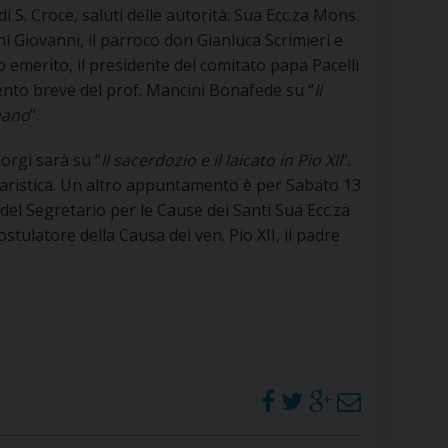
i S. Croce, saluti delle autorità: Sua Ecc.za Mons.
RE
ni Giovanni, il parroco don Gianluca Scrimieri e
 emerito, il presidente del comitato papa Pacelli
vento breve del prof. Mancini Bonafede su “
Il
TORALE DELLA CULTURA
nano
”.
orgi sarà su “
Il sacerdozio e il laicato in Pio XII
”.
CATTOLICA NELLE SCUOLE (IRC)
aristica. Un altro appuntamento è per Sabato 13
del Segretario per le Cause dei Santi Sua Ecc.za
DELLA SALUTE
stulatore della Causa del ven. Pio XII, il padre
PO LIBERO
 E PELLEGRINAGGI
I MINORI E CENTRO DI ASCOLTO DIOCESANO PER LA TUTELA DEI MINORI