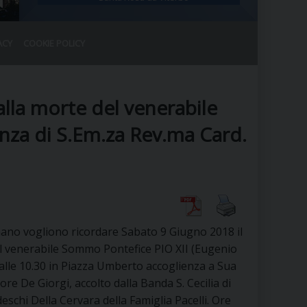
ACY
COOKIE POLICY
RALE
DEL CLERO
CO
alla morte del venerabile
SANO)
RATIVO
enza di S.Em.za Rev.ma Card.
IA
A LE CHIESE
nano vogliono ricordare Sabato 9 Giugno 2018 il
el venerabile Sommo Pontefice PIO XII (Eugenio
RELIGIOSO
SANO
 alle 10.30 in Piazza Umberto accoglienza a Sua
ore De Giorgi, accolto dalla Banda S. Cecilia di
schi Della Cervara della Famiglia Pacelli. Ore