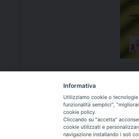
Informativa
LA NOSTRA DIOCESI
Utilizziamo cookie o tecnologie s
funzionalità semplici", "miglior
cookie policy.
IL VESCOVO MONS. ORAZIO
Cliccando su "accetta" acconsent
FRANCESCO PIAZZA
cookie utilizzati e personalizza
navigazione installando i soli co
MODULISTICA