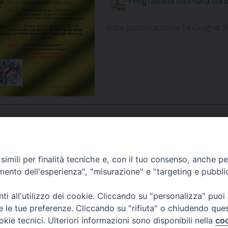
Programma Giornata cont
UFFICIO PER LA PASTORALE FAMILIARE
GIORNALINO MINISTRANTI
INDICAZIONI E DOCUMENTI PASTORALE FAMILIA
data pubblicazione 14 Giugno 
UFFICIO PER LA PASTORALE GIOVANILE
UFFICIO PER L’EDUCAZIONE E LA SCUOLA – PAS
UFFICIO PER L’INSEGNAMENTO DELLA RELIGIONE 
UFFICIO PER LA PASTORALE DELLA SALUTE
INDICAZIONI E DOCUMENTI UFFICIO PASTORALE 
UFFICIO PER LA PASTORALE DELLO SPORT E TEM
UFFICIO PER LA PASTORALE DEL TURISMO, FESTE
APPUNTAMENTI
imili per finalità tecniche e, con il tuo consenso, anche per 
amento dell'esperienza", "misurazione" e "targeting e pubbli
UFFICIO PASTORALE CARCERARIA
VIDEOGALLERY
i all'utilizzo dei cookie. Cliccando su "personalizza" puoi
UFFICIO SERVIZIO DIOCESANO PER LA TUTELA DE
re le tue preferenze. Cliccando su "rifiuta" o chiudendo que
okie tecnici. Ulteriori informazioni sono disponibili nella
coo
PODCAST