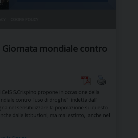
ACY
COOKIE POLICY
RALE
DEL CLERO
CO
la Giornata mondiale contro
SANO)
RATIVO
IA
il CeIS S.Crispino propone in occasione della
A LE CHIESE
diale contro l’uso di droghe”, indetta dall’
na nel sensibilizzare la popolazione su questo
RELIGIOSO
SANO
he dalle istituzioni, ma mai estinto, anche nel