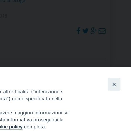
ro la Droga
RE
2018
TORALE DELLA CULTURA
CATTOLICA NELLE SCUOLE (IRC)
DELLA SALUTE
PO LIBERO
 E PELLEGRINAGGI
PHOTOGALLERY
altre finalità ("interazioni e
cità") come specificato nella
ORARI S. MESSE
 avere maggiori informazioni sui
I MINORI E CENTRO DI ASCOLTO DIOCESANO PER LA TUTELA DEI MINORI
sta informativa proseguirai la
kie policy
completa.