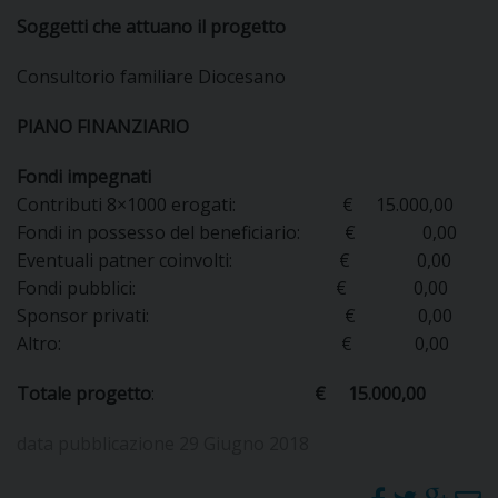
Soggetti che attuano il progetto
DOVE SIAMO
E
I
Consultorio familiare Diocesano
P
E
PIANO FINANZIARIO
PRIVACY
D
Fondi impegnati
Contributi 8×1000 erogati: € 15.000,00
COOKIE POLICY
C
Fondi in possesso del beneficiario: € 0,00
P
Eventuali patner coinvolti: € 0,00
P
Fondi pubblici: € 0,00
R
Sponsor privati: € 0,00
Altro: € 0,00
D
Totale progetto
:
€ 15.000,00
F
data pubblicazione 29 Giugno 2018
P