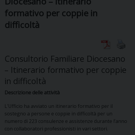
Diocesano – Itinerario
formativo per coppie in
DIOCESI
difficoltà
CURIA
Consultorio Familiare Diocesano
CLERO
– Itinerario formativo per coppie
in difficoltà
C
PARROCCHIE
Descrizione delle attività
C
L’Ufficio ha avviato un itinerario formativo per il
sostegno a persone e coppie in difficoltà per un
P
CONTATTI
C
numero di 223 consulenze e assistenze durante l’anno
con collaboratori professionisti in vari settori.
C
P