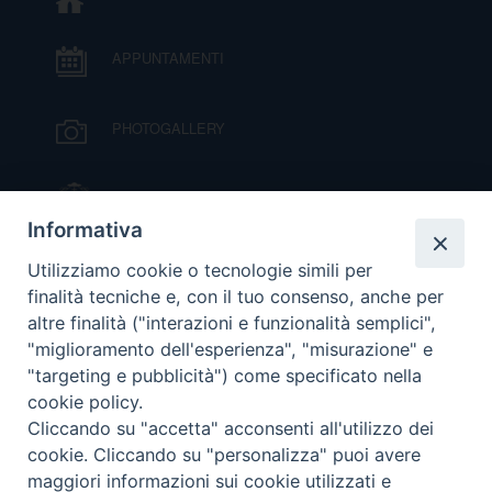
D
C
APPUNTAMENTI
PHOTOGALLERY
IL VESCOVO MONS. ORAZIO FRANCESCO
PIAZZA
Informativa
VIDEOGALLERY
Utilizziamo cookie o tecnologie simili per
finalità tecniche e, con il tuo consenso, anche per
altre finalità ("interazioni e funzionalità semplici",
ORARI S. MESSE
"miglioramento dell'esperienza", "misurazione" e
"targeting e pubblicità") come specificato nella
cookie policy.
MODULISTICA
Cliccando su "accetta" acconsenti all'utilizzo dei
cookie. Cliccando su "personalizza" puoi avere
PODCAST
maggiori informazioni sui cookie utilizzati e