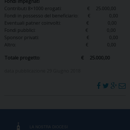
Fondi impegnati
I
Contributi 8×1000 erogati: € 25.000,00
Fondi in possesso del beneficiario: € 0,00
P
E
PRIVACY
Eventuali patner coinvolti: € 0,00
Fondi pubblici: € 0,00
D
Sponsor privati: € 0,00
Altro: € 0,00
COOKIE POLICY
C
P
Totale progetto
:
€ 25.000,00
P
R
data pubblicazione 29 Giugno 2018
D
F
P
LA NOSTRA DIOCESI