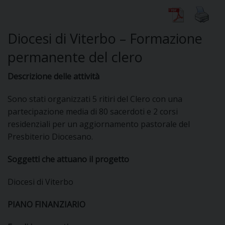
Diocesi di Viterbo – Formazione
CURIA
permanente del clero
Descrizione delle attività
CLERO
Sono stati organizzati 5 ritiri del Clero con una
partecipazione media di 80 sacerdoti e 2 corsi
C
residenziali per un aggiornamento pastorale del
PARROCCHIE
Presbiterio Diocesano.
C
Soggetti che attuano il progetto
P
CONTATTI
C
Diocesi di Viterbo
C
P
PIANO FINANZIARIO
DOVE SIAMO
E