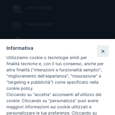
APPUNTAMENTI
D
C
PHOTOGALLERY
IL VESCOVO MONS. ORAZIO FRANCESCO
PIAZZA
Informativa
VIDEOGALLERY
Utilizziamo cookie o tecnologie simili per
finalità tecniche e, con il tuo consenso, anche per
altre finalità ("interazioni e funzionalità semplici",
ORARI S. MESSE
"miglioramento dell'esperienza", "misurazione" e
"targeting e pubblicità") come specificato nella
cookie policy.
MODULISTICA
Cliccando su "accetta" acconsenti all'utilizzo dei
cookie. Cliccando su "personalizza" puoi avere
PODCAST
maggiori informazioni sui cookie utilizzati e
personalizzare le tue preferenze. Cliccando su