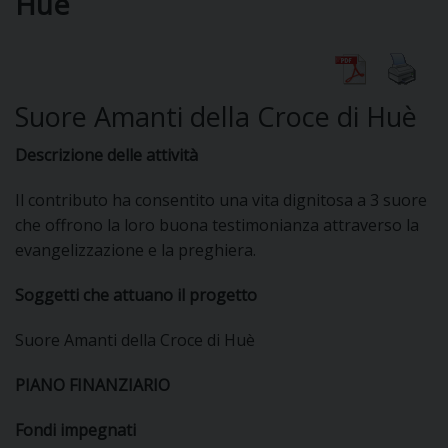
Huè
DIOCESI
Suore Amanti della Croce di Huè
CURIA
Descrizione delle attività
Il contributo ha consentito una vita dignitosa a 3 suore
CLERO
che offrono la loro buona testimonianza attraverso la
evangelizzazione e la preghiera.
C
Soggetti che attuano il progetto
PARROCCHIE
C
Suore Amanti della Croce di Huè
P
PIANO FINANZIARIO
CONTATTI
C
Fondi impegnati
C
P