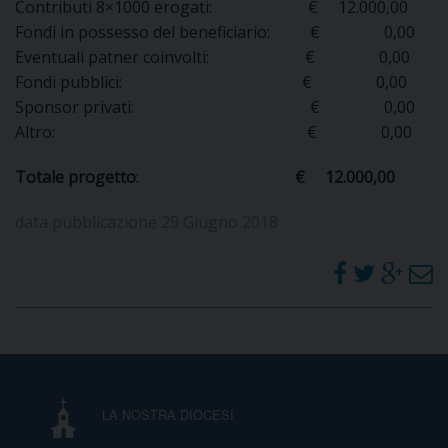
Contributi 8×1000 erogati: € 12.000,00
DOVE SIAMO
Fondi in possesso del beneficiario: € 0,00
E
Eventuali patner coinvolti: € 0,00
I
Fondi pubblici: € 0,00
Sponsor privati: € 0,00
P
E
PRIVACY
Altro: € 0,00
D
Totale progetto
:
€ 12.000,00
COOKIE POLICY
C
P
data pubblicazione 29 Giugno 2018
P
R
D
F
LA NOSTRA DIOCESI
P