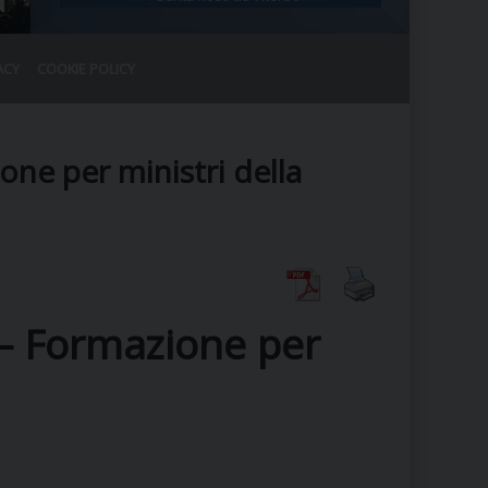
ACY
COOKIE POLICY
RALE
DEL CLERO
CO
one per ministri della
SANO)
RATIVO
IA
e – Formazione per
A LE CHIESE
RELIGIOSO
SANO