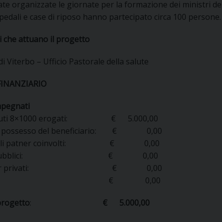
te organizzate le giornate per la formazione dei ministri del
UFFICIO PER LA PASTORALE FAMILIARE
GIORNALINO MINISTRANTI
INDICAZIONI E DOCUMENTI PASTORALE FAMILIA
pedali e case di riposo hanno partecipato circa 100 persone.
UFFICIO PER LA PASTORALE GIOVANILE
 che attuano il progetto
UFFICIO PER L’EDUCAZIONE E LA SCUOLA – PAS
di Viterbo – Ufficio Pastorale della salute
UFFICIO PER L’INSEGNAMENTO DELLA RELIGIONE 
FINANZIARIO
UFFICIO PER LA PASTORALE DELLA SALUTE
INDICAZIONI E DOCUMENTI UFFICIO PASTORALE 
mpegnati
ibuti 8×1000 erogati: € 5.000,00
UFFICIO PER LA PASTORALE DELLO SPORT E TEM
in possesso del beneficiario: € 0,00
uali patner coinvolti: € 0,00
UFFICIO PER LA PASTORALE DEL TURISMO, FESTE
di pubblici: € 0,00
nsor privati: € 0,00
UFFICIO PASTORALE CARCERARIA
tro: € 0,00
UFFICIO SERVIZIO DIOCESANO PER LA TUTELA DE
progetto
:
€ 5.000,00