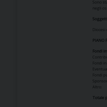
Sono sta
negli os
Soggetti
Diocesi 
PIANO 
Fondi i
Contr
Fondi 
Event
Fon
Spo
Al
Totale 