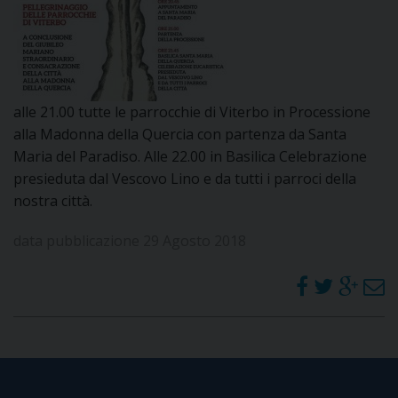
DOVE SIAMO
E
I
P
E
PRIVACY
alle 21.00 tutte le parrocchie di Viterbo in Processione
alla Madonna della Quercia con partenza da Santa
D
Maria del Paradiso. Alle 22.00 in Basilica Celebrazione
presieduta dal Vescovo Lino e da tutti i parroci della
COOKIE POLICY
C
P
nostra città.
P
R
data pubblicazione 29 Agosto 2018
D
F
P