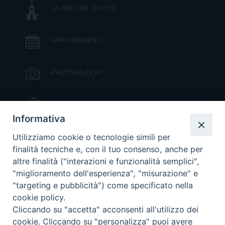
LA NOSTRA DIOCESI
D
APPUNTAMENTI
C
PHOTOGALLERY
IL VESCOVO MONS. ORAZIO FRANCESCO
PIAZZA
Informativa
VIDEOGALLERY
Utilizziamo cookie o tecnologie simili per
finalità tecniche e, con il tuo consenso, anche per
altre finalità ("interazioni e funzionalità semplici",
ORARI S. MESSE
"miglioramento dell'esperienza", "misurazione" e
"targeting e pubblicità") come specificato nella
cookie policy.
MODULISTICA
Cliccando su "accetta" acconsenti all'utilizzo dei
cookie. Cliccando su "personalizza" puoi avere