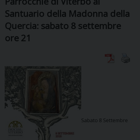
Parrocchie di Viterbo al
Santuario della Madonna della
DIOCESI
Quercia: sabato 8 settembre
ore 21
CURIA
CLERO
C
PARROCCHIE
C
P
Sabato 8 Settembre
CONTATTI
C
C
P