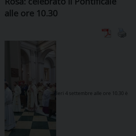
Rosa: celebrato il Pontificale
alle ore 10.30
DIOCESI
CURIA
CLERO
C
PARROCCHIE
Ieri 4 settembre alle ore 10.30 è
C
P
CONTATTI
C
C
P