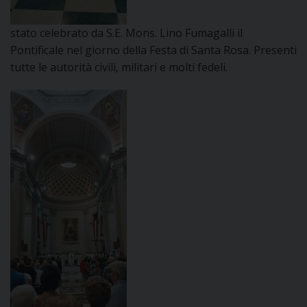
DOVE SIAMO
E
stato celebrato da S.E. Mons. Lino Fumagalli il
I
Pontificale nel giorno della Festa di Santa Rosa. Presenti
tutte le autorità civili, militari e molti fedeli.
P
E
PRIVACY
D
COOKIE POLICY
C
P
P
R
D
F
P