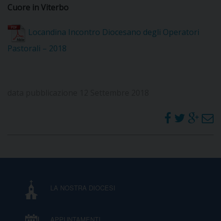
Cuore in Viterbo
D
Locandina Incontro Diocesano degli Operatori
C
Pastorali – 2018
data pubblicazione 12 Settembre 2018
LA NOSTRA DIOCESI
APPUNTAMENTI