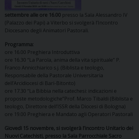
DOVE SIAMO
E
settembre alle ore 16.00
presso la Sala Alessandro IV
I
(Palazzo dei Papi) a Viterbo si svolgerà l’Incontro
Diocesano degli Animatori Pastorali.
P
E
PRIVACY
Programma:
D
ore 16.00 Preghiera Introduttiva
ore 16.30 “La Parola, anima della vita spirituale” P.
COOKIE POLICY
C
Franco Annicchiarico s.j. (Biblista e teologo,
P
Responsabile della Pastorale Universitaria
P
dell’Arcidiocesi di Bari-Bitonto)
R
ore 17.30 “La Bibbia nella catechesi: indicazioni e
proposte metodologiche”Prof. Marco Tibaldi (Biblista e
D
teologo, Direttore dell’ISSR della Diocesi di Bologna)
ore 19.00 Preghiera e Mandato agli Operatori Pastorali
F
Giovedì 15 novembre, si svolgerà l’incontro Unitario dei
Nuovi Catechisti, presso la Sala Parrocchiale Sacro
P