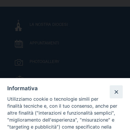
D
C
LA NOSTRA DIOCESI
APPUNTAMENTI
PHOTOGALLERY
IL VESCOVO MONS. ORAZIO FRANCESCO
PIAZZA
Informativa
VIDEOGALLERY
Utilizziamo cookie o tecnologie simili per
finalità tecniche e, con il tuo consenso, anche per
altre finalità ("interazioni e funzionalità semplici",
ORARI S. MESSE
"miglioramento dell'esperienza", "misurazione" e
"targeting e pubblicità") come specificato nella