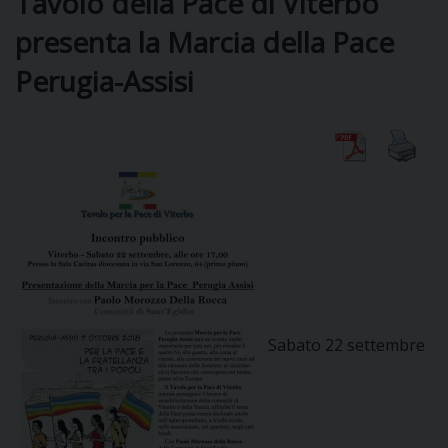
Tavolo della Pace di Viterbo
presenta la Marcia della Pace
Perugia-Assisi
CURIA
CLERO
C
PARROCCHIE
C
P
Sabato 22 settembre
CONTATTI
C
C
P
DOVE SIAMO
E