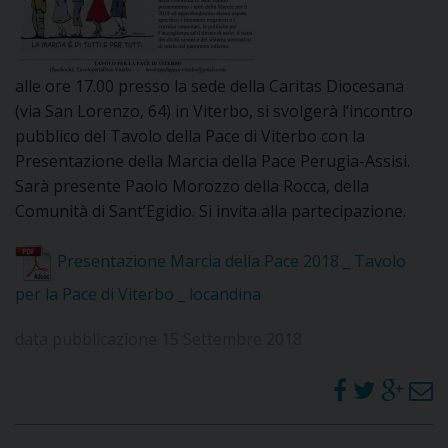
I
P
E
PRIVACY
alle ore 17.00 presso la sede della Caritas Diocesana
(via San Lorenzo, 64) in Viterbo, si svolgerà l’incontro
D
pubblico del Tavolo della Pace di Viterbo con la
Presentazione della Marcia della Pace Perugia-Assisi.
COOKIE POLICY
C
P
Sarà presente Paolo Morozzo della Rocca, della
Comunità di Sant’Egidio. Si invita alla partecipazione.
P
R
Presentazione Marcia della Pace 2018 _ Tavolo
D
per la Pace di Viterbo _ locandina
data pubblicazione 15 Settembre 2018
F
P