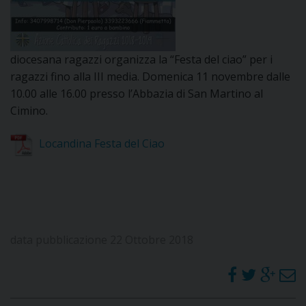
DOVE SIAMO
E
I
diocesana ragazzi organizza la “Festa del ciao” per i
P
E
ragazzi fino alla III media. Domenica 11 novembre dalle
PRIVACY
10.00 alle 16.00 presso l’Abbazia di San Martino al
D
Cimino.
COOKIE POLICY
C
Locandina Festa del Ciao
P
P
R
D
data pubblicazione 22 Ottobre 2018
F
P