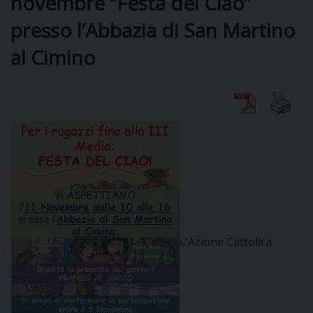
novembre “Festa del Ciao”
presso l’Abbazia di San Martino
DIOCESI
al Cimino
CURIA
CLERO
C
PARROCCHIE
C
L’Azione Cattolica
P
CONTATTI
C
C
P