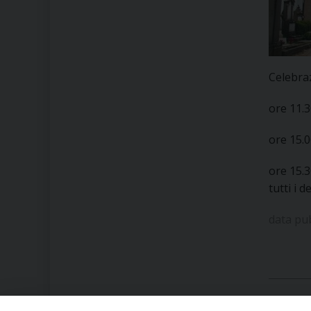
Celebraz
ore 11.
ore 15.
ore 15.3
tutti i 
data pu