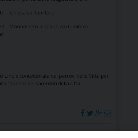
RE
00 Chiesa del Cimitero
.30 Monumento ai caduti c/o Cimitero –
ri
TORALE DELLA CULTURA
CATTOLICA NELLE SCUOLE (IRC)
DELLA SALUTE
Lino e concelebrata dai parroci della Città per
PO LIBERO
lla cappella dei sacerdoti della città
 E PELLEGRINAGGI
I MINORI E CENTRO DI ASCOLTO DIOCESANO PER LA TUTELA DEI MINORI