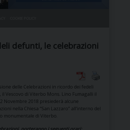
ACY
COOKIE POLICY
RALE
DEL CLERO
CO
 defunti, le celebrazioni
SANO)
RATIVO
IA
sione delle Celebrazioni in ricordo dei fedeli
A LE CHIESE
, il Vescovo di Viterbo Mons. Lino Fumagalli il
 2 Novembre 2018 presiederà alcune
RELIGIOSO
SANO
zioni nella Chiesa “San Lazzaro” all’interno del
ro monumentale di Viterbo.
ebrazioni porteranno i seguenti orari: