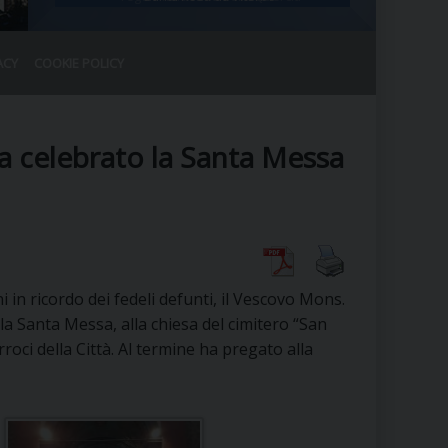
ACY
COOKIE POLICY
RALE
DEL CLERO
CO
ha celebrato la Santa Messa
SANO)
RATIVO
IA
i in ricordo dei fedeli defunti, il Vescovo Mons.
A LE CHIESE
la Santa Messa, alla chiesa del cimitero “San
roci della Città. Al termine ha pregato alla
RELIGIOSO
SANO