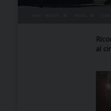
HOME
VESCOVO
DIOCESI
CURIA
BIOGRAFIA
STEMMA
OMELIE
AGENDA D
VESCOVADO
VESCOVI E
Rico
al c