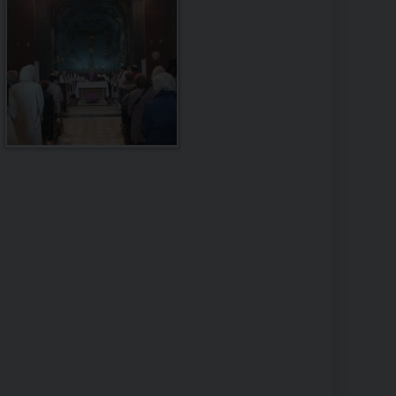
RE
TORALE DELLA CULTURA
CATTOLICA NELLE SCUOLE (IRC)
DELLA SALUTE
PO LIBERO
 E PELLEGRINAGGI
I MINORI E CENTRO DI ASCOLTO DIOCESANO PER LA TUTELA DEI MINORI