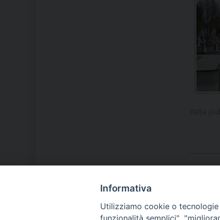
data pu
Informativa
LA NOSTRA DIOCESI
Utilizziamo cookie o tecnologie s
funzionalità semplici", "miglior