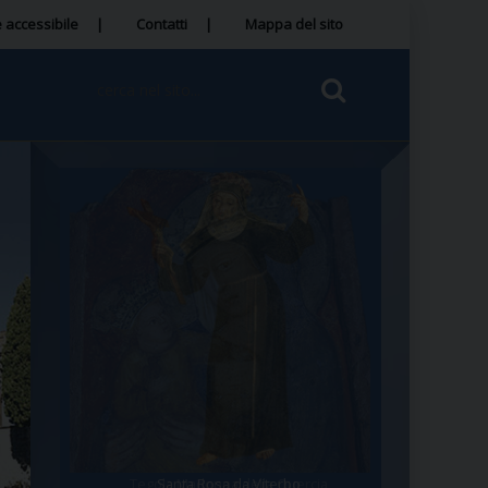
 accessibile
Contatti
Mappa del sito
Tegola Madonna della Quercia
Santa Rosa da Viterbo