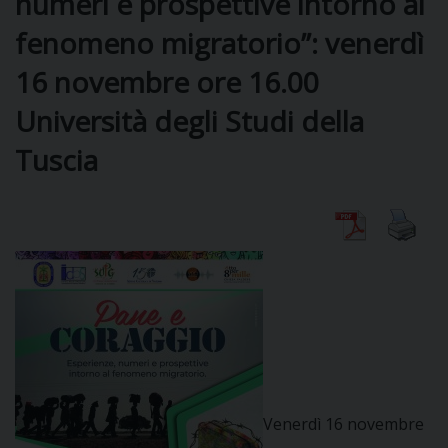
numeri e prospettive intorno al
fenomeno migratorio”: venerdì
DIOCESI
16 novembre ore 16.00
Università degli Studi della
CURIA
Tuscia
CLERO
C
PARROCCHIE
C
P
CONTATTI
C
Venerdì 16 novembre
C
P