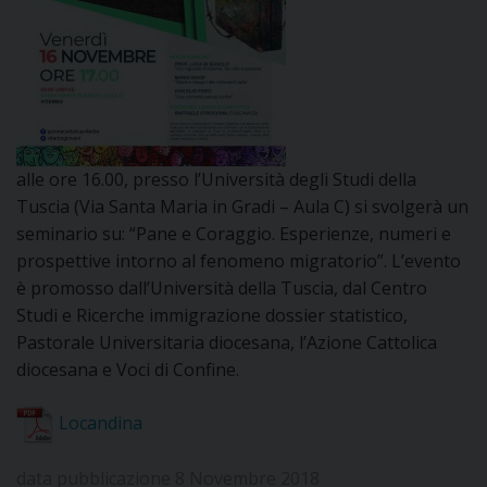
DOVE SIAMO
E
I
P
E
PRIVACY
D
alle ore 16.00, presso l’Università degli Studi della
Tuscia (Via Santa Maria in Gradi – Aula C) si svolgerà un
COOKIE POLICY
C
seminario su: “Pane e Coraggio. Esperienze, numeri e
P
prospettive intorno al fenomeno migratorio”. L’evento
P
è promosso dall’Università della Tuscia, dal Centro
R
Studi e Ricerche immigrazione dossier statistico,
Pastorale Universitaria diocesana, l’Azione Cattolica
D
diocesana e Voci di Confine.
Locandina
F
data pubblicazione 8 Novembre 2018
P