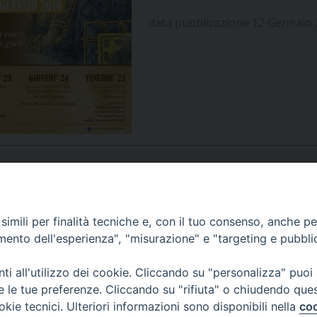
UFFICIO PER LA PASTORALE FAMILIARE
GIORNALINO MINISTRANTI
INDICAZIONI E DOCUMENTI PASTORALE FAMILIA
data pubblicazione 12 Gennaio
UFFICIO PER LA PASTORALE GIOVANILE
UFFICIO PER L’EDUCAZIONE E LA SCUOLA – PAS
UFFICIO PER L’INSEGNAMENTO DELLA RELIGIONE 
UFFICIO PER LA PASTORALE DELLA SALUTE
INDICAZIONI E DOCUMENTI UFFICIO PASTORALE 
UFFICIO PER LA PASTORALE DELLO SPORT E TEM
UFFICIO PER LA PASTORALE DEL TURISMO, FESTE
APPUNTAMENTI
imili per finalità tecniche e, con il tuo consenso, anche per 
amento dell'esperienza", "misurazione" e "targeting e pubbli
UFFICIO PASTORALE CARCERARIA
VIDEOGALLERY
i all'utilizzo dei cookie. Cliccando su "personalizza" puoi
UFFICIO SERVIZIO DIOCESANO PER LA TUTELA DE
re le tue preferenze. Cliccando su "rifiuta" o chiudendo que
okie tecnici. Ulteriori informazioni sono disponibili nella
coo
PODCAST