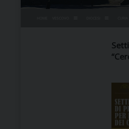
HOME
VESCOVO
DIOCESI
CURIA
BIOGRAFIA
STEMMA
OMELIE
AGENDA D
VESCOVADO
VESCOVI E
Sett
“Cer