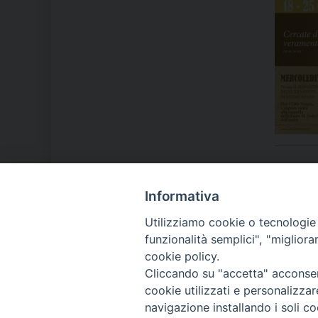
Informativa
LA NOSTRA DIOCESI
Utilizziamo cookie o tecnologie s
funzionalità semplici", "miglior
cookie policy.
IL VESCOVO MONS. ORAZIO
Cliccando su "accetta" acconsent
FRANCESCO PIAZZA
cookie utilizzati e personalizza
navigazione installando i soli co
MODULISTICA