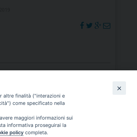
RE
 2019
TORALE DELLA CULTURA
CATTOLICA NELLE SCUOLE (IRC)
DELLA SALUTE
PO LIBERO
 E PELLEGRINAGGI
PHOTOGALLERY
altre finalità ("interazioni e
cità") come specificato nella
ORARI S. MESSE
 avere maggiori informazioni sui
I MINORI E CENTRO DI ASCOLTO DIOCESANO PER LA TUTELA DEI MINORI
sta informativa proseguirai la
kie policy
completa.