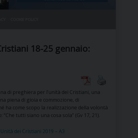
ACY
COOKIE POLICY
RALE
DEL CLERO
CO
ristiani 18-25 gennaio:
SANO)
RATIVO
IA
 di preghiera per l’unità dei Cristiani, una
A LE CHIESE
na piena di gioia e commozione, di
ché ha come scopo la realizzazione della volontà
RELIGIOSO
SANO
 “Che tutti siano una cosa sola” (Gv 17, 21).
Unità dei Cristiani 2019 – A3