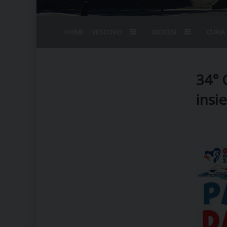
HOME
VESCOVO
DIOCESI
CURIA
BIOGRAFIA
STEMMA
OMELIE
AGENDA D
VESCOVADO
VESCOVI E
34° 
insi