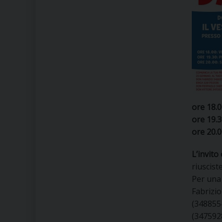
ore 18.
ore 19.3
ore 20.
L’invito 
riuscist
Per una
Fabrizio
(348855
(3475928