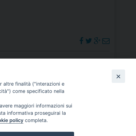
 DELLE FRAGILITÀ
NE ALL’IMPEGNO SOCIALE E POLITICO
TIUSURA E PRESTITO SOCIALE
TODIA DEL CREATO
SOCIALE – POLICORO
PHOTOGALLERY
altre finalità ("interazioni e
cità") come specificato nella
ORARI S. MESSE
 avere maggiori informazioni sui
sta informativa proseguirai la
kie policy
completa.