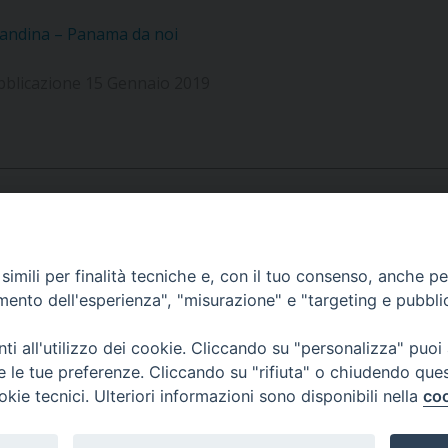
UFFICIO SERVIZIO DIOCESANO PER LA PASTORALE
andina – Panama da noi
UFFICIO SERVIZIO DIOCESANO PER LA FORMAZIO
bblicazione 15 Gennaio 2019
UFFICIO PER LA PASTORALE DELLA LEGALITÀ, AN
UFFICIO DI PASTORALE SOCIALE, LAVORO E CUS
INDICAZIONI E DOCUMENTI UFFICIO PASTORALE 
UFFICIO STAMPA E COMUNICAZIONI SOCIALI
APPUNTAMENTI
imili per finalità tecniche e, con il tuo consenso, anche per 
amento dell'esperienza", "misurazione" e "targeting e pubbli
VIDEOGALLERY
i all'utilizzo dei cookie. Cliccando su "personalizza" puoi
re le tue preferenze. Cliccando su "rifiuta" o chiudendo que
okie tecnici. Ulteriori informazioni sono disponibili nella
coo
PODCAST