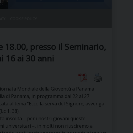
ACY
COOKIE POLICY
RALE
DEL CLERO
CO
18.00, presso il Seminario,
SANO)
RATIVO
i 16 ai 30 anni
IA
 Giornata Mondiale della Gioventù a Panama
A LE CHIESE
lla di Panama, in programma dal 22 al 27
cata al tema “Ecco la serva del Signore; avvenga
RELIGIOSO
SANO
Lc 1, 38).
ta insolita – per i nostri giovani queste
 universitari –, in molti non riusciremo a