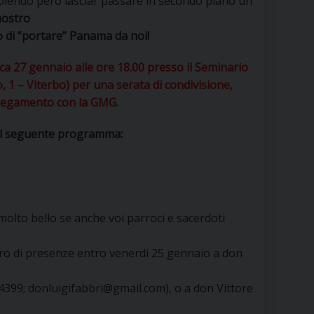
volendo però lasciar passare in secondo piano un
RE
nostro
di “portare” Panama da noi!
 27 gennaio alle ore 18.00 presso il Seminario
TORALE DELLA CULTURA
 1 – Viterbo) per una serata di condivisione,
llegamento con la GMG.
CATTOLICA NELLE SCUOLE (IRC)
 il seguente programma:
DELLA SALUTE
PO LIBERO
 E PELLEGRINAGGI
olto bello se anche voi parroci e sacerdoti
ro di presenze entro venerdì 25 gennaio a don
I MINORI E CENTRO DI ASCOLTO DIOCESANO PER LA TUTELA DEI MINORI
4399; donluigifabbri@gmail.com), o a don Vittore