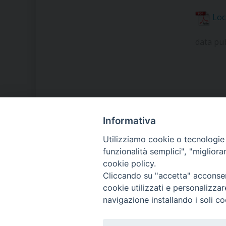
Loc
data pu
Informativa
LA NOSTRA DIOCESI
Utilizziamo cookie o tecnologie s
funzionalità semplici", "miglior
cookie policy.
IL VESCOVO MONS. ORAZIO
Cliccando su "accetta" acconsent
FRANCESCO PIAZZA
cookie utilizzati e personalizza
navigazione installando i soli co
MODULISTICA