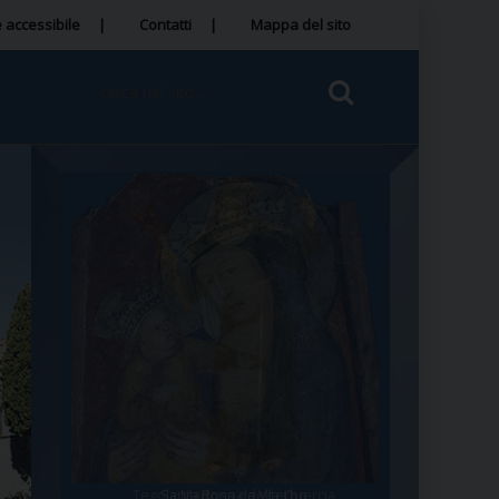
 accessibile
Contatti
Mappa del sito
Tegola Madonna della Quercia
Santa Rosa da Viterbo