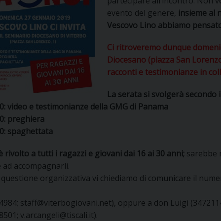
partecipare all’incontro. Non 
UFFICIO PER LA PASTORALE FAMILIARE
GIORNALINO MINISTRANTI
INDICAZIONI E DOCUMENTI PASTORALE FAMILIA
evento del genere,
insieme al 
Vescovo Lino abbiamo pensato 
UFFICIO PER LA PASTORALE GIOVANILE
Ci ritroveremo dunque domenica
UFFICIO PER L’EDUCAZIONE E LA SCUOLA – PAS
Diocesano (piazza San Lorenzo,
racconti e testimonianze in co
UFFICIO PER L’INSEGNAMENTO DELLA RELIGIONE 
La serata si svolgerà secondo
UFFICIO PER LA PASTORALE DELLA SALUTE
INDICAZIONI E DOCUMENTI UFFICIO PASTORALE 
00: video e testimonianze della GMG di Panama
0: preghiera
UFFICIO PER LA PASTORALE DELLO SPORT E TEM
00: spaghettata
UFFICIO PER LA PASTORALE DEL TURISMO, FESTE
è rivolto a tutti i ragazzi e giovani dai 16 ai 30 anni;
sarebbe m
e ad accompagnarli.
UFFICIO PASTORALE CARCERARIA
 questione organizzativa vi chiediamo di comunicare il nume
UFFICIO SERVIZIO DIOCESANO PER LA TUTELA DE
4984; staff@viterbogiovani.net), oppure a don Luigi (347211
501; v.arcangeli@tiscali.it).