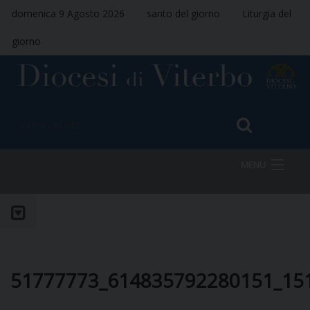
domenica 9 Agosto 2026
santo del giorno
Liturgia del
giorno
MENU
HOME
VESCOVO
51777773_614835792280151_15