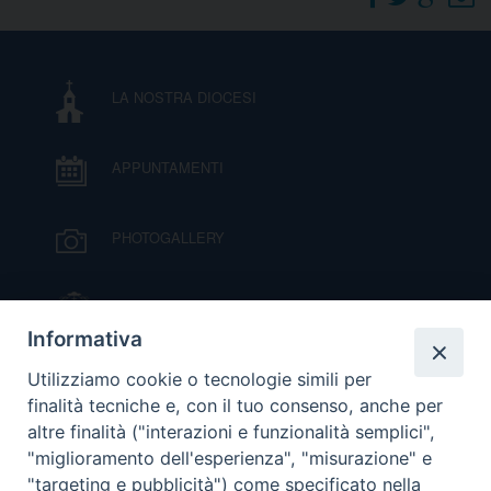
DOVE SIAMO
E
I
LA NOSTRA DIOCESI
P
E
PRIVACY
APPUNTAMENTI
D
COOKIE POLICY
C
PHOTOGALLERY
P
P
R
IL VESCOVO MONS. ORAZIO FRANCESCO
PIAZZA
Informativa
D
VIDEOGALLERY
Utilizziamo cookie o tecnologie simili per
finalità tecniche e, con il tuo consenso, anche per
altre finalità ("interazioni e funzionalità semplici",
F
ORARI S. MESSE
"miglioramento dell'esperienza", "misurazione" e
"targeting e pubblicità") come specificato nella
P