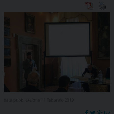
DIOCESI
CURIA
CLERO
C
PARROCCHIE
C
P
CONTATTI
data pubblicazione 11 Febbraio 2019
C
C
P