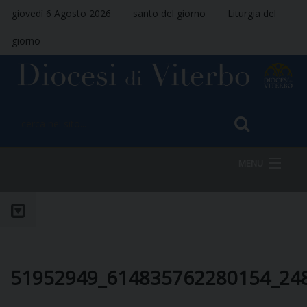
giovedì 6 Agosto 2026
santo del giorno
Liturgia del
giorno
MENU
HOME
VESCOVO
51952949_614835762280154_24