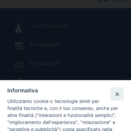
DOVE SIAMO
E
I
LA NOSTRA DIOCESI
P
E
PRIVACY
APPUNTAMENTI
D
COOKIE POLICY
C
PHOTOGALLERY
P
P
R
IL VESCOVO MONS. ORAZIO FRANCESCO
PIAZZA
Informativa
D
VIDEOGALLERY
Utilizziamo cookie o tecnologie simili per
finalità tecniche e, con il tuo consenso, anche per
altre finalità ("interazioni e funzionalità semplici",
F
ORARI S. MESSE
"miglioramento dell'esperienza", "misurazione" e
"targeting e pubblicità") come specificato nella
P