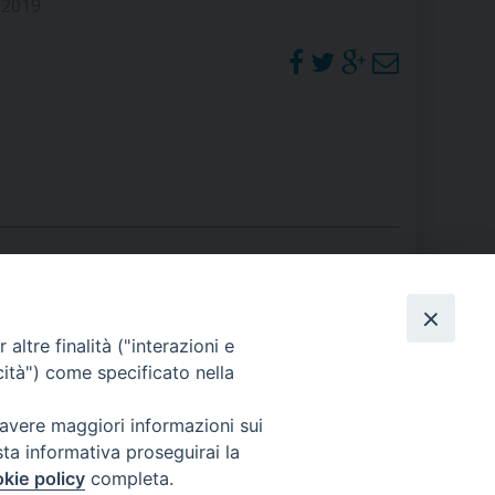
 2019
RE
TORALE DELLA CULTURA
CATTOLICA NELLE SCUOLE (IRC)
DELLA SALUTE
PO LIBERO
 E PELLEGRINAGGI
PHOTOGALLERY
altre finalità ("interazioni e
cità") come specificato nella
ORARI S. MESSE
 avere maggiori informazioni sui
I MINORI E CENTRO DI ASCOLTO DIOCESANO PER LA TUTELA DEI MINORI
sta informativa proseguirai la
kie policy
completa.