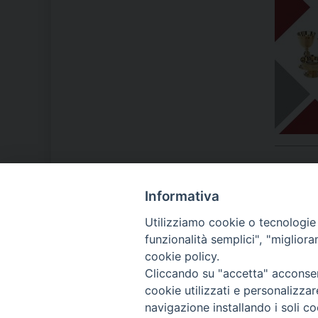
Informativa
LA NOSTRA DIOCESI
Utilizziamo cookie o tecnologie s
funzionalità semplici", "miglior
cookie policy.
IL VESCOVO MONS. ORAZIO
Cliccando su "accetta" acconsent
FRANCESCO PIAZZA
cookie utilizzati e personalizza
navigazione installando i soli co
MODULISTICA