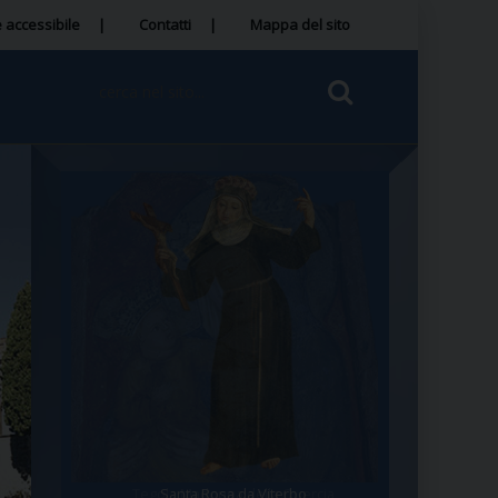
 accessibile
Contatti
Mappa del sito
Tegola Madonna della Quercia
Santa Rosa da Viterbo