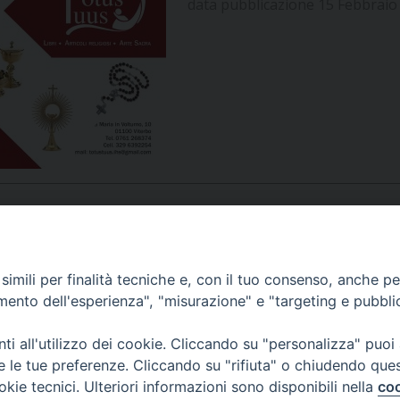
data pubblicazione 15 Febbraio
UFFICIO PER LA PASTORALE FAMILIARE
GIORNALINO MINISTRANTI
INDICAZIONI E DOCUMENTI PASTORALE FAMILIA
UFFICIO PER LA PASTORALE GIOVANILE
UFFICIO PER L’EDUCAZIONE E LA SCUOLA – PAS
UFFICIO PER L’INSEGNAMENTO DELLA RELIGIONE 
UFFICIO PER LA PASTORALE DELLA SALUTE
INDICAZIONI E DOCUMENTI UFFICIO PASTORALE 
UFFICIO PER LA PASTORALE DELLO SPORT E TEM
UFFICIO PER LA PASTORALE DEL TURISMO, FESTE
APPUNTAMENTI
imili per finalità tecniche e, con il tuo consenso, anche per 
amento dell'esperienza", "misurazione" e "targeting e pubbli
UFFICIO PASTORALE CARCERARIA
VIDEOGALLERY
i all'utilizzo dei cookie. Cliccando su "personalizza" puoi
UFFICIO SERVIZIO DIOCESANO PER LA TUTELA DE
re le tue preferenze. Cliccando su "rifiuta" o chiudendo que
okie tecnici. Ulteriori informazioni sono disponibili nella
coo
PODCAST