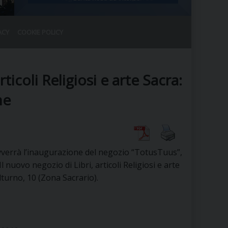
ACY
COOKIE POLICY
RALE
DEL CLERO
CO
ticoli Religiosi e arte Sacra:
SANO)
RATIVO
ne
IA
verrà l’inaugurazione del negozio “TotusTuus”,
A LE CHIESE
l nuovo negozio di Libri, articoli Religiosi e arte
lturno, 10 (Zona Sacrario).
RELIGIOSO
SANO