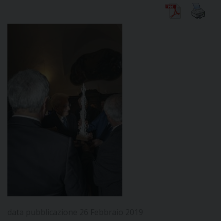
DIOCESI
CURIA
CLERO
C
PARROCCHIE
C
P
CONTATTI
C
data pubblicazione 26 Febbraio 2019
C
P