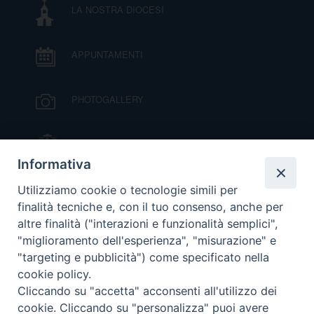
LA NOSTRA DIOCESI
I
P
E
PRIVACY
APPUNTAMENTI
D
PHOTOGALLERY
COOKIE POLICY
C
P
IL VESCOVO MONS. ORAZIO FRANCESCO
P
PIAZZA
R
Informativa
VIDEOGALLERY
Utilizziamo cookie o tecnologie simili per
D
finalità tecniche e, con il tuo consenso, anche per
altre finalità ("interazioni e funzionalità semplici",
ORARI S. MESSE
"miglioramento dell'esperienza", "misurazione" e
F
"targeting e pubblicità") come specificato nella
cookie policy.
MODULISTICA
P
Cliccando su "accetta" acconsenti all'utilizzo dei
cookie. Cliccando su "personalizza" puoi avere