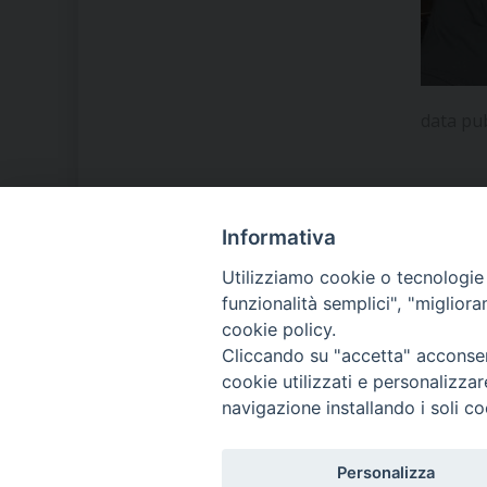
data pu
Informativa
LA NOSTRA DIOCESI
Utilizziamo cookie o tecnologie s
funzionalità semplici", "miglior
cookie policy.
IL VESCOVO MONS. ORAZIO
Cliccando su "accetta" acconsent
FRANCESCO PIAZZA
cookie utilizzati e personalizza
navigazione installando i soli co
MODULISTICA
Personalizza