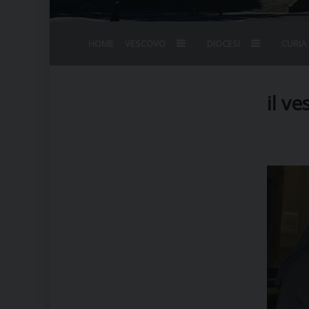
HOME
VESCOVO
DIOCESI
CURIA
BIOGRAFIA
STEMMA
OMELIE
AGENDA D
VESCOVADO
VESCOVI E
il v