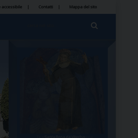
 accessibile
Contatti
Mappa del sito
Tegola Madonna della Quercia
Santa Rosa da Viterbo