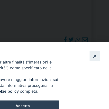
RE
TORALE DELLA CULTURA
CATTOLICA NELLE SCUOLE (IRC)
DELLA SALUTE
PHOTOGALLERY
altre finalità ("interazioni e
PO LIBERO
cità") come specificato nella
 E PELLEGRINAGGI
ORARI S. MESSE
 avere maggiori informazioni sui
sta informativa proseguirai la
kie policy
completa.
I MINORI E CENTRO DI ASCOLTO DIOCESANO PER LA TUTELA DEI MINORI
Accetta