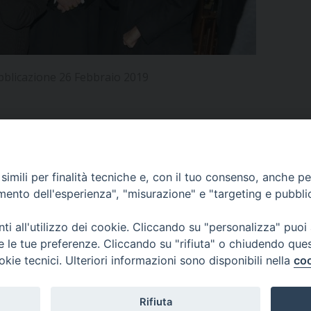
UFFICIO PER LA PASTORALE FAMILIARE
GIORNALINO MINISTRANTI
INDICAZIONI E DOCUMENTI PASTORALE FAMILIA
UFFICIO PER LA PASTORALE GIOVANILE
bblicazione 26 Febbraio 2019
UFFICIO PER L’EDUCAZIONE E LA SCUOLA – PAS
UFFICIO PER L’INSEGNAMENTO DELLA RELIGIONE 
UFFICIO PER LA PASTORALE DELLA SALUTE
INDICAZIONI E DOCUMENTI UFFICIO PASTORALE 
APPUNTAMENTI
imili per finalità tecniche e, con il tuo consenso, anche per 
UFFICIO PER LA PASTORALE DELLO SPORT E TEM
amento dell'esperienza", "misurazione" e "targeting e pubbli
UFFICIO PER LA PASTORALE DEL TURISMO, FESTE
VIDEOGALLERY
i all'utilizzo dei cookie. Cliccando su "personalizza" puoi
re le tue preferenze. Cliccando su "rifiuta" o chiudendo que
UFFICIO PASTORALE CARCERARIA
okie tecnici. Ulteriori informazioni sono disponibili nella
coo
PODCAST
UFFICIO SERVIZIO DIOCESANO PER LA TUTELA DE
Rifiuta