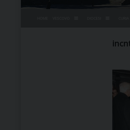
HOME
VESCOVO
DIOCESI
CURIA
BIOGRAFIA
STEMMA
OMELIE
AGENDA D
VESCOVADO
VESCOVI E
incn