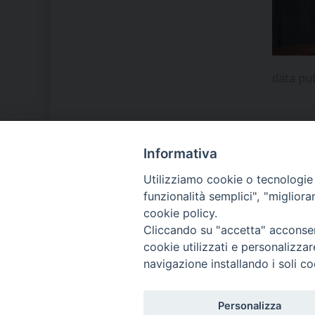
data pu
Informativa
LA NOSTRA DIOCESI
Utilizziamo cookie o tecnologie s
funzionalità semplici", "miglior
cookie policy.
IL VESCOVO MONS. ORAZIO
Cliccando su "accetta" acconsent
FRANCESCO PIAZZA
cookie utilizzati e personalizza
navigazione installando i soli co
MODULISTICA
Personalizza