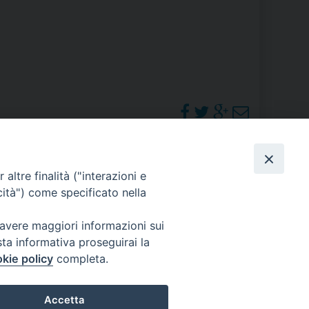
RE
TORALE DELLA CULTURA
CATTOLICA NELLE SCUOLE (IRC)
DELLA SALUTE
PHOTOGALLERY
altre finalità ("interazioni e
PO LIBERO
cità") come specificato nella
 E PELLEGRINAGGI
ORARI S. MESSE
 avere maggiori informazioni sui
sta informativa proseguirai la
kie policy
completa.
I MINORI E CENTRO DI ASCOLTO DIOCESANO PER LA TUTELA DEI MINORI
Accetta