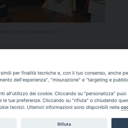
UFFICIO PER LA PASTORALE FAMILIARE
GIORNALINO MINISTRANTI
INDICAZIONI E DOCUMENTI PASTORALE FAMILIA
UFFICIO PER LA PASTORALE GIOVANILE
bblicazione 26 Febbraio 2019
UFFICIO PER L’EDUCAZIONE E LA SCUOLA – PAS
UFFICIO PER L’INSEGNAMENTO DELLA RELIGIONE 
UFFICIO PER LA PASTORALE DELLA SALUTE
INDICAZIONI E DOCUMENTI UFFICIO PASTORALE 
APPUNTAMENTI
imili per finalità tecniche e, con il tuo consenso, anche per 
UFFICIO PER LA PASTORALE DELLO SPORT E TEM
amento dell'esperienza", "misurazione" e "targeting e pubbli
UFFICIO PER LA PASTORALE DEL TURISMO, FESTE
VIDEOGALLERY
i all'utilizzo dei cookie. Cliccando su "personalizza" puoi
re le tue preferenze. Cliccando su "rifiuta" o chiudendo que
UFFICIO PASTORALE CARCERARIA
okie tecnici. Ulteriori informazioni sono disponibili nella
coo
PODCAST
UFFICIO SERVIZIO DIOCESANO PER LA TUTELA DE
Rifiuta