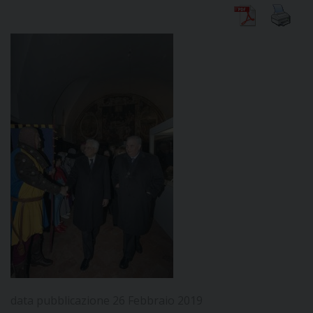
DIOCESI
CURIA
CLERO
C
PARROCCHIE
C
P
CONTATTI
C
data pubblicazione 26 Febbraio 2019
C
P