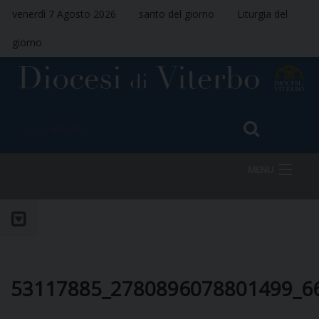
venerdì 7 Agosto 2026
santo del giorno
Liturgia del
giorno
MENU
HOME
VESCOVO
53117885_2780896078801499_6